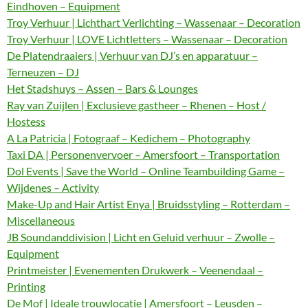
Eindhoven – Equipment
Troy Verhuur | Lichthart Verlichting – Wassenaar – Decoration
Troy Verhuur | LOVE Lichtletters – Wassenaar – Decoration
De Platendraaiers | Verhuur van DJ’s en apparatuur –
Terneuzen – DJ
Het Stadshuys – Assen – Bars & Lounges
Ray van Zuijlen | Exclusieve gastheer – Rhenen – Host /
Hostess
A La Patricia | Fotograaf – Kedichem – Photography
Taxi DA | Personenvervoer – Amersfoort – Transportation
Dol Events | Save the World – Online Teambuilding Game –
Wijdenes – Activity
Make-Up and Hair Artist Enya | Bruidsstyling – Rotterdam –
Miscellaneous
JB Soundanddivision | Licht en Geluid verhuur – Zwolle –
Equipment
Printmeister | Evenementen Drukwerk – Veenendaal –
Printing
De Mof | Ideale trouwlocatie | Amersfoort – Leusden –