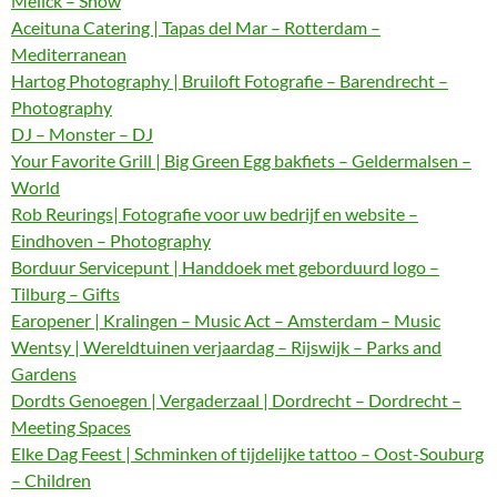
Melick – Show
Aceituna Catering | Tapas del Mar – Rotterdam –
Mediterranean
Hartog Photography | Bruiloft Fotografie – Barendrecht –
Photography
DJ – Monster – DJ
Your Favorite Grill | Big Green Egg bakfiets – Geldermalsen –
World
Rob Reurings| Fotografie voor uw bedrijf en website –
Eindhoven – Photography
Borduur Servicepunt | Handdoek met geborduurd logo –
Tilburg – Gifts
Earopener | Kralingen – Music Act – Amsterdam – Music
Wentsy | Wereldtuinen verjaardag – Rijswijk – Parks and
Gardens
Dordts Genoegen | Vergaderzaal | Dordrecht – Dordrecht –
Meeting Spaces
Elke Dag Feest | Schminken of tijdelijke tattoo – Oost-Souburg
– Children