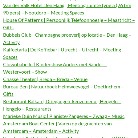
Van der Valk Hotel Den Haag | Meeting ruimte type 5 (26 t/m
90 pers) – Nootdorp – Meeting Spaces
House Of Patterns | Persoonlijk Telefoonhoesje – Maastricht –
Gifts
Bubbels Club | Champagne proeverij op locatie – Den Haag –
Activity
Kaffeetaria | De Koffiebar | Utrecht – Utrecht – Meeting
Spaces
Clownbabello | Kindershow Anders met Sander –
Westervoort – Show
Chassé Theater | Breda – Breda – Venue
Bureau Ben | Natuurboek Heimweevogel – Doetinchem –
Gifts
Restaurant Balkan | Driegangen-keuzemenu | Hengelo –
Hengelo – Restaurants
Marieke Duin Music | Pianiste/Zangeres – Zwaag – Music
Amsterdam Boat Center | Varen op de grachten van
Amsterdam – Amsterdam – Activity