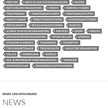
MEETING
MELD JE AAN VOOR KRAAMZORG
MUZIEK
NATUURLIJKE KRAAMZORG
ORKEST
PARKEN & TUINEN
PINAPPARAAT
PINAPPARAATHUREN
PINAPPARAATKOPEN
PINAUTOMAAT
PINAUTOMAATKOPEN
POSKASSASYSTEMEN
RESTAURANTS
RETAILKASSASYSTEMEN
RUIMTES
SCHRIJF JE IN VOOR KRAAMZORG
SERVICES
SHOW
SNACKS
SPECIALISTISCHE KRAAMZORG
SPORTHALLEN
SPREKER
STADIONS & ARENA'S
TRAININGEN
TRANSPORT
TROUWAMBTENAAR
TROUWZALEN
VACATURE KRAAMZORG
VILLA'S
WEBPAGINA
WERELD
WIL JE INFORMATIE OVER KRAAMZORG
ZWANGER
ZWANGERSCHAP
ZWANGERSCHAPSMAANDEN
NEWS
,
UNCATEGORIZED
NEWS