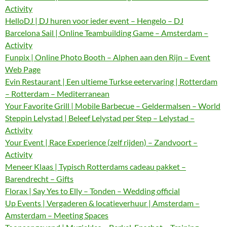
Activity
HelloDJ | DJ huren voor ieder event – Hengelo – DJ
Barcelona Sail | Online Teambuilding Game – Amsterdam –
Activity
Funpix | Online Photo Booth – Alphen aan den Rijn – Event
Web Page
Evin Restaurant | Een ultieme Turkse eetervaring | Rotterdam
– Rotterdam – Mediterranean
Your Favorite Grill | Mobile Barbecue – Geldermalsen – World
Steppin Lelystad | Beleef Lelystad per Step – Lelystad –
Activity
Your Event | Race Experience (zelf rijden) – Zandvoort –
Activity
Meneer Klaas | Typisch Rotterdams cadeau pakket –
Barendrecht – Gifts
Florax | Say Yes to Elly – Tonden – Wedding official
Up Events | Vergaderen & locatieverhuur | Amsterdam –
Amsterdam – Meeting Spaces