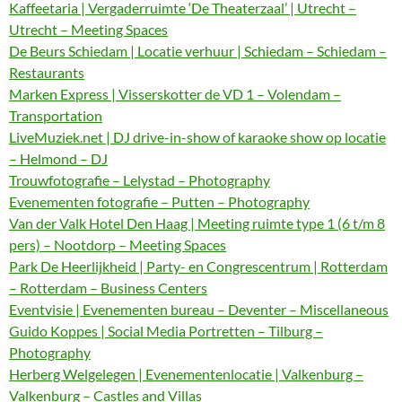
Kaffeetaria | Vergaderruimte ‘De Theaterzaal’ | Utrecht –
Utrecht – Meeting Spaces
De Beurs Schiedam | Locatie verhuur | Schiedam – Schiedam –
Restaurants
Marken Express | Visserskotter de VD 1 – Volendam –
Transportation
LiveMuziek.net | DJ drive-in-show of karaoke show op locatie
– Helmond – DJ
Trouwfotografie – Lelystad – Photography
Evenementen fotografie – Putten – Photography
Van der Valk Hotel Den Haag | Meeting ruimte type 1 (6 t/m 8
pers) – Nootdorp – Meeting Spaces
Park De Heerlijkheid | Party- en Congrescentrum | Rotterdam
– Rotterdam – Business Centers
Eventvisie | Evenementen bureau – Deventer – Miscellaneous
Guido Koppes | Social Media Portretten – Tilburg –
Photography
Herberg Welgelegen | Evenementenlocatie | Valkenburg –
Valkenburg – Castles and Villas