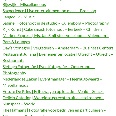
Rijswijk – Miscellaneous
Saxperience | Live entertainment op maat – Broek op
Langedijk – Music
Sabine | Fotoshoot in de studio – Culemborg – Photography
Kijk Kunst | Cake smash fotoshoot – Eerbeek – Children
Marken Express | Ms. Jan Smit sfeervolle boot – Volendam –
Bars & Lounges
Day’s Stonegrill | Vergaderen – Amsterdam – Business Centers
Restaurant Juliana | Evenementenlocatie | Utrecht – Utrecht –
Restaurants
Sietinga Fotografie | Eventfotografie – Oosterhout –
Photography
Nederlandse Zaken | Eventmanager – Heerhugowaard –
Miscellaneous
Friture De Prins | Friteswagen op locatie – Venlo – Snacks
Delicio Catering | Wereldse gerechten uit alle seizoenen –
Nunspeet – World
The Hafmans | Fotografie voor bedrijven en particulieren –