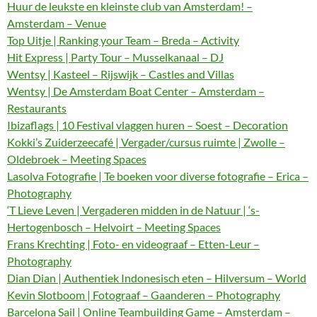
Huur de leukste en kleinste club van Amsterdam! –
Amsterdam – Venue
Top Uitje | Ranking your Team – Breda – Activity
Hit Express | Party Tour – Musselkanaal – DJ
Wentsy | Kasteel – Rijswijk – Castles and Villas
Wentsy | De Amsterdam Boat Center – Amsterdam –
Restaurants
Ibizaflags | 10 Festival vlaggen huren – Soest – Decoration
Kokki’s Zuiderzeecafé | Vergader/cursus ruimte | Zwolle –
Oldebroek – Meeting Spaces
Lasolva Fotografie | Te boeken voor diverse fotografie – Erica –
Photography
‘T Lieve Leven | Vergaderen midden in de Natuur | ‘s-
Hertogenbosch – Helvoirt – Meeting Spaces
Frans Krechting | Foto- en videograaf – Etten-Leur –
Photography
Dian Dian | Authentiek Indonesisch eten – Hilversum – World
Kevin Slotboom | Fotograaf – Gaanderen – Photography
Barcelona Sail | Online Teambuilding Game – Amsterdam –