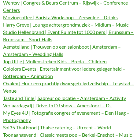
Wentsy | Congres & Beurs Centrum – Rijswijk – Conference
Centers
Movingcoffee | Barista Workshop – Zeewolde – Drinks
Harry Greve | Lounge achtergrondmuziek – Midlum – Music
Studio Hellenbrand | Event Ruimte tot 1000 pers | Brunssum –
Brunssum – Sport Halls
Aemstelland | Trouwen op een salonboot | Amsterdam –
Amsterdam – Wedding Halls
Top Uitje | Mollenstreken Kids – Breda – Children
Cololors Events | Entertainment voor iedere gelegenheid –
Rotterdam – Animation
Oxalex | Huur een prachtig dwarsgetuigd zeilschip – Lelystad –
Venue
Taste and Tinle | Sabreur op locatie – Amsterdam – Activity
Verjaardagsdj | Drive-In DJ show – Amersfoort – DJ
My Eyes 4U | Fotografie congres of evenement – Den Haag –
Photography
Soi35 Thai Food | Thaise catering – Utrecht – World
Toonaangevend | Classic meets pop – Berkel-Enschot – Music