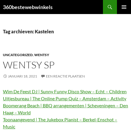
Ga
Zoeken
360bestewebwinkels
naar
PRIMAI
de
MENU
inhoud
Tag archieven: Kastelen
UNCATEGORIZED
,
WENTSY
WENTSY SP
JANUARI 18, 2021
EEN REACTIE PLAATSEN
Wim De Feest DJ | Sunny Funny Disco Show – Echt – Children
Uitjesbureau | The Online Pump Quiz – Amsterdam – Activity
Boomerang Beach | BBQ arrangementen | Scheveningen – Den
Haag – World
Toonaangevend | The Jukebox Pianist – Berkel-Enschot –
Music