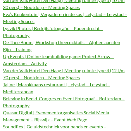
Van der Valk Hotel Den Haag | Meeting ruimte type 3 (10 t/m
30 pers) – Nootdorp – Meeting Spaces
Eva’s Keukentuin | Vergaderen in de kas | Lelystad – Lelystad –
Meeting Spaces
Lysvik Photos | Bedrijfsfotografie – Papendrecht –
Photography
De Thee Boom | Workshop theecocktails – Alphen aan den
Rijn – Training
Up Events | Online teambuilding game: Project Arrow –
Amsterdam – Activity
Van der Valk Hotel Den Haag | Meeting ruimte type 4 (12 t/m
70 pers) – Nootdorp – Meeting Spaces
Tajine | Marokkaans restaurant | Lelystad – Lelystad –
Mediterranean
Beleving in Beeld. Congres en Event Fotograaf – Rotterdam –
Photography
Quasar Digital | Evenementorganisaties Social Media
Management – Rijswijk – Event Web Page
Soundflex | Geluidstechniek voor bands en events –