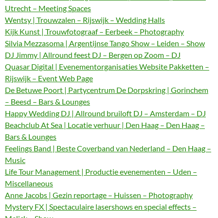
Utrecht – Meeting Spaces
Wentsy | Trouwzalen – Rijswijk – Wedding Halls
Kijk Kunst | Trouwfotograaf – Eerbeek – Photography
Silvia Mezzasoma | Argentijnse Tango Show – Leiden – Show
DJ Jimmy | Allround feest DJ – Bergen op Zoom – DJ
Quasar Digital | Evenementorganisaties Website Pakketten –
Rijswijk – Event Web Page
De Betuwe Poort | Partycentrum De Dorpskring | Gorinchem
– Beesd – Bars & Lounges
Happy Wedding DJ | Allround bruiloft DJ – Amsterdam – DJ
Beachclub At Sea | Locatie verhuur | Den Haag – Den Haag –
Bars & Lounges
Feelings Band | Beste Coverband van Nederland – Den Haag –
Music
Life Tour Management | Productie evenementen – Uden –
Miscellaneous
Anne Jacobs | Gezin reportage – Huissen – Photography
Mystery FX | Spectaculaire lasershows en special effects –