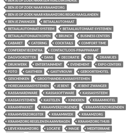
BEN JE OP ZOEK NAAR EEN VERLOSKUNDIGE
BEN JE OP ZOEK NAAR KRAAMZORG
BEN JE OP ZOEK NAAR KRAAMZORG REGIO HAAGLANDEN
BEN JE ZWANGER
BETAALAUTOMAAT
BETAALAUTOMAAT-SYSTEEM
BETAALAUTOMAAT-SYSTEMEN
BETAALAUTOMAATKOPEN
BRUNCH
BUSINESS CENTERS
CABARET
CATERING
COCKTAILS
COMFORT TIME
CONFERENTIECENTRA
CONTACTLOOS-PINAPPARAAT
DAGVOORZITTER
DANS
DECORATIE
DJ
DRANKJES
DRUKWERK
ENTERTAINMENT
EVENEMENT
EXPO CENTERS
FOTO
GASTHEER
GASTVROUW
GEBOORTEHOTEL
GESCHENKEN
GROOTHANDELKASSASYSTEMEN
HORECAKASSASYSTEMEN
JE BENT
JE BENT ZWANGER
KASSAHARDWARE
KASSASOFTWARE
KASSASYSTEEM
KASSASYSTEMEN
KASTELEN
KINDEREN
KRAAMHOTEL
KRAAMPAKKET
KRAAMVERZORGENDE
KRAAMVERZORGENDEN
KRAAMVERZORGSTER
KRAAMWEEK
KRAAMZORG
KRAAMZORG REGELEN EN AANVRAGEN
KRAAMZORG THUIS
LIEVE KRAAMZORG
LOCATIE
MAGIE
MEDITERRANE