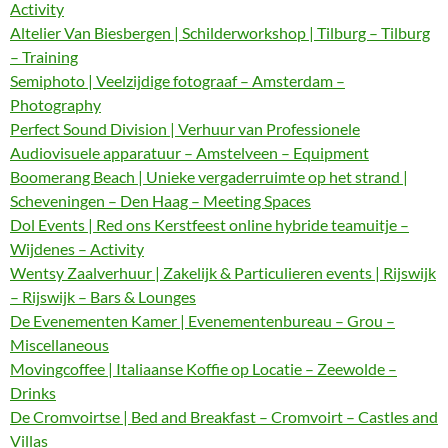
Activity
Altelier Van Biesbergen | Schilderworkshop | Tilburg – Tilburg
– Training
Semiphoto | Veelzijdige fotograaf – Amsterdam –
Photography
Perfect Sound Division | Verhuur van Professionele
Audiovisuele apparatuur – Amstelveen – Equipment
Boomerang Beach | Unieke vergaderruimte op het strand |
Scheveningen – Den Haag – Meeting Spaces
Dol Events | Red ons Kerstfeest online hybride teamuitje –
Wijdenes – Activity
Wentsy Zaalverhuur | Zakelijk & Particulieren events | Rijswijk
– Rijswijk – Bars & Lounges
De Evenementen Kamer | Evenementenbureau – Grou –
Miscellaneous
Movingcoffee | Italiaanse Koffie op Locatie – Zeewolde –
Drinks
De Cromvoirtse | Bed and Breakfast – Cromvoirt – Castles and
Villas