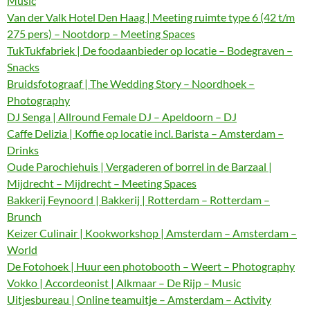
Music
Van der Valk Hotel Den Haag | Meeting ruimte type 6 (42 t/m
275 pers) – Nootdorp – Meeting Spaces
TukTukfabriek | De foodaanbieder op locatie – Bodegraven –
Snacks
Bruidsfotograaf | The Wedding Story – Noordhoek –
Photography
DJ Senga | Allround Female DJ – Apeldoorn – DJ
Caffe Delizia | Koffie op locatie incl. Barista – Amsterdam –
Drinks
Oude Parochiehuis | Vergaderen of borrel in de Barzaal |
Mijdrecht – Mijdrecht – Meeting Spaces
Bakkerij Feynoord | Bakkerij | Rotterdam – Rotterdam –
Brunch
Keizer Culinair | Kookworkshop | Amsterdam – Amsterdam –
World
De Fotohoek | Huur een photobooth – Weert – Photography
Vokko | Accordeonist | Alkmaar – De Rijp – Music
Uitjesbureau | Online teamuitje – Amsterdam – Activity