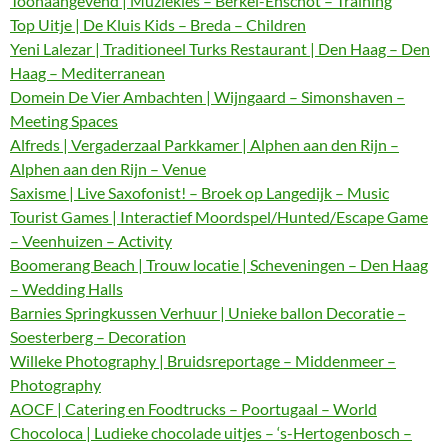
Toonaangevend | Muziekles – Berkel-Enschot – Training
Top Uitje | De Kluis Kids – Breda – Children
Yeni Lalezar | Traditioneel Turks Restaurant | Den Haag – Den
Haag – Mediterranean
Domein De Vier Ambachten | Wijngaard – Simonshaven –
Meeting Spaces
Alfreds | Vergaderzaal Parkkamer | Alphen aan den Rijn –
Alphen aan den Rijn – Venue
Saxisme | Live Saxofonist! – Broek op Langedijk – Music
Tourist Games | Interactief Moordspel/Hunted/Escape Game
– Veenhuizen – Activity
Boomerang Beach | Trouw locatie | Scheveningen – Den Haag
– Wedding Halls
Barnies Springkussen Verhuur | Unieke ballon Decoratie –
Soesterberg – Decoration
Willeke Photography | Bruidsreportage – Middenmeer –
Photography
AOCF | Catering en Foodtrucks – Poortugaal – World
Chocoloca | Ludieke chocolade uitjes – ‘s-Hertogenbosch –