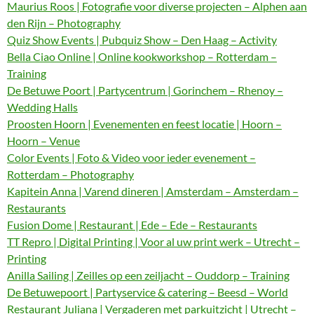
Maurius Roos | Fotografie voor diverse projecten – Alphen aan
den Rijn – Photography
Quiz Show Events | Pubquiz Show – Den Haag – Activity
Bella Ciao Online | Online kookworkshop – Rotterdam –
Training
De Betuwe Poort | Partycentrum | Gorinchem – Rhenoy –
Wedding Halls
Proosten Hoorn | Evenementen en feest locatie | Hoorn –
Hoorn – Venue
Color Events | Foto & Video voor ieder evenement –
Rotterdam – Photography
Kapitein Anna | Varend dineren | Amsterdam – Amsterdam –
Restaurants
Fusion Dome | Restaurant | Ede – Ede – Restaurants
TT Repro | Digital Printing | Voor al uw print werk – Utrecht –
Printing
Anilla Sailing | Zeilles op een zeiljacht – Ouddorp – Training
De Betuwepoort | Partyservice & catering – Beesd – World
Restaurant Juliana | Vergaderen met parkuitzicht | Utrecht –