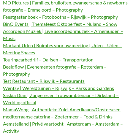
MD Pictures | Families, bruiloften, zwangerschap & newborns
fotografie – Emmeloord – Photography
Feestgastenboek – Fotobooths – Rijswijk – Photography
BinQ Events | Themafeest Oktoberfest – Nuland – Show
Accordeon Muziek | Live accordeonmuziek – Arnemuiden –
Music
Markant Uden | Ruimtes voor uw meeting | Uden – Uden –
Meeting Spaces
Touringcarbedrijf – Dalfsen – Transportation
Beeldflow | Evenementen fotografie – Rotterdam –
Photography
Test Restaurant – Rijswijk – Restaurants
Wentsy | Wereldtuinen – Rijswijk – Parks and Gardens
Saskia Dian | Zangeres en Trouwambtenaar – Dirksland –
Wedding official
MamaWong | Authentieke Zuid-Amerikaans/Oosterse en
mediterraanse catering – Zoetermeer – Food & Drinks
Aemstelland | Privé vaartocht | Amsterdam – Amsterdam –
Activity