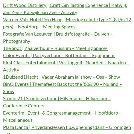
Drift Wood Distillery | Craft Gin Tasting Experience | Katwijk
aan Zee – Katwijk aan Zee – Activity
Van der Valk Hotel Den Haag | Meeting ruimte type 2 (8 t/m 12
pers) – Nootdorp – Meeting Spaces
Fotografie Van Leeuwen | Bruidsfotografie – Duiven –
Photography
The Spot | Zaalverhuur – Bussum – Meeting Spaces
Color Events | Partyverhuur – Rotterdam – Equipment
First Class Entertainment | Vestinggolf | Naarden – Naarden –
Activity
1Duizend1Nacht | Vader Abraham lal show – Oss – Show
BinQ Events | Themafeest Back tot the ’80&’90 – Nuland –
Show
Studio 21 | Studio verhuur | Hilversum – Hilversum –
Conference Centers
Eventerim | Event- & Congresmanagement – Hoofddorp –
Miscellaneous
Plaza Danza | Privédanslessen t.b.v. openingsdans – Groningen