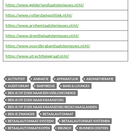
https://www.gelderlandlaatstenieuws.nl/nl/
https://www.rotterdampolitiek.nl/nl/
https://www.arnhemlaatstenieuws.nl/nl/
https://www.drenthelaatstenieuws.nl/nl/
https://www.noordbrabantlaatstenieuws.nl/nl/
https://www.utrechttelegraaf.nl/nl/
ACTIVITEIT
ANIMATIE
APPARATUUR
AROMATHERAPIE
AUDITORIUM
BABYBEDJE
BARS & LOUNGES
BEN JE OP ZOEK NAAR EEN VERLOSKUNDIGE
BEN JE OP ZOEK NAAR KRAAMZORG
BEN JE OP ZOEK NAAR KRAAMZORG REGIO HAAGLANDEN
BEN JE ZWANGER
BETAALAUTOMAAT
BETAALAUTOMAAT-SYSTEEM
BETAALAUTOMAAT-SYSTEMEN
BETAALAUTOMAATKOPEN
BRUNCH
BUSINESS CENTERS