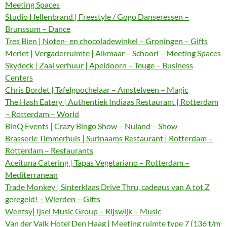
Meeting Spaces
Studio Hellenbrand | Freestyle / Gogo Danseressen –
Brunssum – Dance
Tres Bien | Noten- en chocoladewinkel – Groningen – Gifts
Merlet | Vergaderruimte | Alkmaar – Schoorl – Meeting Spaces
Skydeck | Zaal verhuur | Apeldoorn – Teuge – Business
Centers
Chris Bordet | Tafelgoochelaar – Amstelveen – Magic
The Hash Eatery | Authentiek Indiaas Restaurant | Rotterdam
– Rotterdam – World
BinQ Events | Crazy Bingo Show – Nuland – Show
Brasserie Timmerhuis | Surinaams Restaurant | Rotterdam –
Rotterdam – Restaurants
Aceituna Catering | Tapas Vegetariano – Rotterdam –
Mediterranean
Trade Monkey | Sinterklaas Drive Thru, cadeaus van A tot Z
geregeld! – Wierden – Gifts
Wentsy| Ijsel Music Group – Rijswijk – Music
Van der Valk Hotel Den Haag | Meeting ruimte type 7 (136 t/m