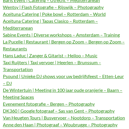
Baris Event | Catering – Utrecht – Mediterranean
Wentsy | Flash Fotografie – Rijswijk – Photography
Aceituna Catering | Poke bowl – Rotterdam – World
Aceituna Catering | Tapas Clasico – Rotterdam –
Mediterranean
Sabine Events | Diverse workshops – Amsterdam – Training
La Pucelle | Restaurant | Bergen op Zoom – Bergen op Zoom –
Restaurants
Hans Laduc | Zanger & Gitarist – Heiloo – Music
Taxi Ruijters | Taxi vervoer | Heerlen – Brunssum –
Transportation
Psound | Unieke DJ shows voor uw bedrijfsfeest – Etten-Leur
– DJ
De Wintertuin | Meeting in 100 jaar oude oranjerie – Baarn –
Meeting Spaces
Evenement fotografie – Bergen – Photography
DK360 | Google fotograaf – Sas van Gent – Photography
Van Heugten Tours | Busvervoer – Nootdorp – Transportation
Anne den Haan | Photograaf – Woubrugge – Photography