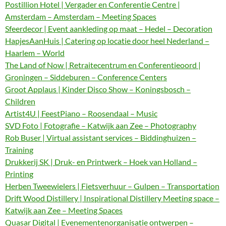
Postillion Hotel | Vergader en Conferentie Centre |
Amsterdam – Amsterdam – Meeting Spaces
Sfeerdecor | Event aankleding op maat – Hedel – Decoration
HapjesAanHuis | Catering op locatie door heel Nederland –
Haarlem – World
The Land of Now | Retraitecentrum en Conferentieoord |
Groningen – Siddeburen – Conference Centers
Groot Applaus | Kinder Disco Show – Koningsbosch –
Children
Artist4U | FeestPiano – Roosendaal – Music
SVD Foto | Fotografie – Katwijk aan Zee – Photography
Rob Buser | Virtual assistant services – Biddinghuizen –
Training
Drukkerij SK | Druk- en Printwerk – Hoek van Holland –
Printing
Herben Tweewielers | Fietsverhuur – Gulpen – Transportation
Drift Wood Distillery | Inspirational Distillery Meeting space –
Katwijk aan Zee – Meeting Spaces
Quasar Digital | Evenementenorganisatie ontwerpen –