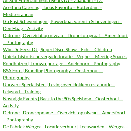
All Star Entertainment | Beurs DJ – Zaandam – DJ
Aceituna Catering | Tapas Favorito – Rotterdam –
Mediterranean
Go Fast Scheveningen | Powerboat varen in Scheveningen –
Den Haag – Activity
Didrone | Overzicht op niveau – Drone fotograaf – Amersfoort
– Photography
Wim De Feest DJ | Super Disco Show – Echt – Children
Unieke historische vergaderlocatie – Veghel – Meeting Spaces
Roodhuizen | Trouwreportage – Apeldoorn – Photography
BSA Foto | Branding Photography – Oosterhout –
Photography
Uurwerk Specialisten | Lezing over klokken restauratie –
Lelystad – Training
Nostalgia Events | Back to the 90s Spelshow – Oosterhout –
Activity
Didrone | Drone opname – Overzicht op niveau – Amersfoort
– Photography
De Fabriek Wergea | Locatie verhuur | Leeuwarden – Wergea –