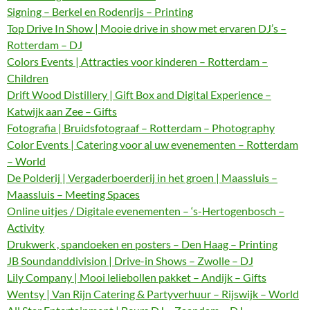
Signing – Berkel en Rodenrijs – Printing
Top Drive In Show | Mooie drive in show met ervaren DJ’s –
Rotterdam – DJ
Colors Events | Attracties voor kinderen – Rotterdam –
Children
Drift Wood Distillery | Gift Box and Digital Experience –
Katwijk aan Zee – Gifts
Fotografia | Bruidsfotograaf – Rotterdam – Photography
Color Events | Catering voor al uw evenementen – Rotterdam
– World
De Polderij | Vergaderboerderij in het groen | Maassluis –
Maassluis – Meeting Spaces
Online uitjes / Digitale evenementen – ‘s-Hertogenbosch –
Activity
Drukwerk , spandoeken en posters – Den Haag – Printing
JB Soundanddivision | Drive-in Shows – Zwolle – DJ
Lily Company | Mooi leliebollen pakket – Andijk – Gifts
Wentsy | Van Rijn Catering & Partyverhuur – Rijswijk – World