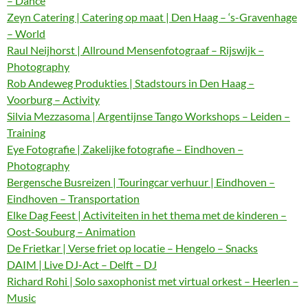
– Dance
Zeyn Catering | Catering op maat | Den Haag – ‘s-Gravenhage
– World
Raul Neijhorst | Allround Mensenfotograaf – Rijswijk –
Photography
Rob Andeweg Produkties | Stadstours in Den Haag –
Voorburg – Activity
Silvia Mezzasoma | Argentijnse Tango Workshops – Leiden –
Training
Eye Fotografie | Zakelijke fotografie – Eindhoven –
Photography
Bergensche Busreizen | Touringcar verhuur | Eindhoven –
Eindhoven – Transportation
Elke Dag Feest | Activiteiten in het thema met de kinderen –
Oost-Souburg – Animation
De Frietkar | Verse friet op locatie – Hengelo – Snacks
DAIM | Live DJ-Act – Delft – DJ
Richard Rohi | Solo saxophonist met virtual orkest – Heerlen –
Music