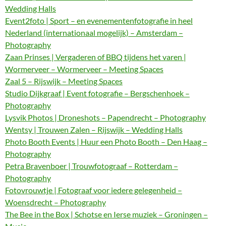
Wedding Halls
Event2foto | Sport – en evenementenfotografie in heel
Nederland (internationaal mogelijk) – Amsterdam –
Photography
Zaan Prinses | Vergaderen of BBQ tijdens het varen |
Wormerveer – Wormerveer – Meeting Spaces
Zaal 5 – Rijswijk – Meeting Spaces
Studio Dijkgraaf | Event fotografie – Bergschenhoek –
Photography
Lysvik Photos | Droneshots – Papendrecht – Photography
Wentsy | Trouwen Zalen – Rijswijk – Wedding Halls
Photo Booth Events | Huur een Photo Booth – Den Haag –
Photography
Petra Bravenboer | Trouwfotograaf – Rotterdam –
Photography
Fotovrouwtje | Fotograaf voor iedere gelegenheid –
Woensdrecht – Photography
The Bee in the Box | Schotse en Ierse muziek – Groningen –