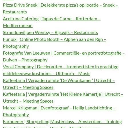
Pizza Drive Sneek | De lekkerste pizza’s op locatie – Sneek –
Restaurants
Aceituna Catering | Tapas de Carne – Rotterdam –
Mediterranean
Strandpaviljoen Wentsy – Rijswijk – Restaurants
Funpix | Online Photo Booth – Alphen aan den Rijn –
Photography
Fotografie Van Leeuwen | Commerciële- en portretfotografie –
Duiven – Photography
Vocal Company | De Herauten – trompettisten in prachtige
middeleeuwse kostuums – Uithoorn – Music
Kaffeetaria | Vergaderruimte ‘De Woonkamer’ | Utrecht –
Utrecht – Meeting Spaces
Kaffeetaria | Vergaderruimte ‘Het Kleine Kamertje’ | Utrecht –
Utrecht – Meeting Spaces
Marcel Krijgsman | Evenfotograaf – Heilig Landstichting –
Photography
Earopener | Storytelling Masterclass – Amsterdam – Training