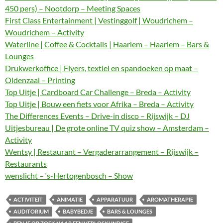
450 pers) – Nootdorp – Meeting Spaces
First Class Entertainment | Vestinggolf | Woudrichem –
Woudrichem – Activity
Waterline | Coffee & Cocktails | Haarlem – Haarlem – Bars &
Lounges
Drukwerkoffice | Flyers, textiel en spandoeken op maat –
Oldenzaal – Printing
Top Uitje | Cardboard Car Challenge – Breda – Activity
Top Uitje | Bouw een fiets voor Afrika – Breda – Activity
The Differences Events – Drive-in disco – Rijswijk – DJ
Uitjesbureau | De grote online TV quiz show – Amsterdam –
Activity
Wentsy | Restaurant – Vergaderarrangement – Rijswijk –
Restaurants
wenslicht – ‘s-Hertogenbosch – Show
ACTIVITEIT
ANIMATIE
APPARATUUR
AROMATHERAPIE
AUDITORIUM
BABYBEDJE
BARS & LOUNGES