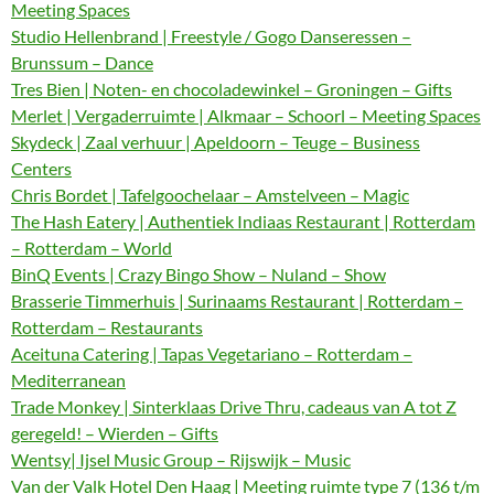
Meeting Spaces
Studio Hellenbrand | Freestyle / Gogo Danseressen –
Brunssum – Dance
Tres Bien | Noten- en chocoladewinkel – Groningen – Gifts
Merlet | Vergaderruimte | Alkmaar – Schoorl – Meeting Spaces
Skydeck | Zaal verhuur | Apeldoorn – Teuge – Business
Centers
Chris Bordet | Tafelgoochelaar – Amstelveen – Magic
The Hash Eatery | Authentiek Indiaas Restaurant | Rotterdam
– Rotterdam – World
BinQ Events | Crazy Bingo Show – Nuland – Show
Brasserie Timmerhuis | Surinaams Restaurant | Rotterdam –
Rotterdam – Restaurants
Aceituna Catering | Tapas Vegetariano – Rotterdam –
Mediterranean
Trade Monkey | Sinterklaas Drive Thru, cadeaus van A tot Z
geregeld! – Wierden – Gifts
Wentsy| Ijsel Music Group – Rijswijk – Music
Van der Valk Hotel Den Haag | Meeting ruimte type 7 (136 t/m