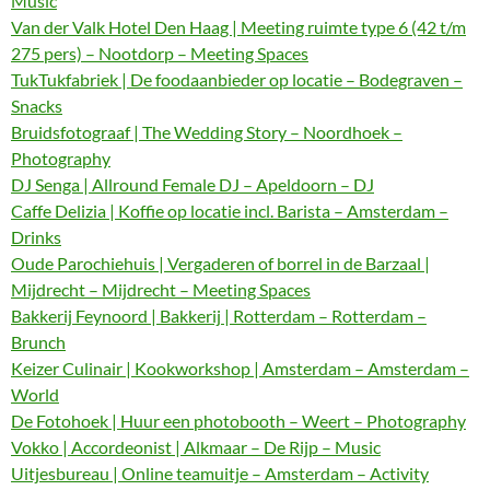
Music
Van der Valk Hotel Den Haag | Meeting ruimte type 6 (42 t/m
275 pers) – Nootdorp – Meeting Spaces
TukTukfabriek | De foodaanbieder op locatie – Bodegraven –
Snacks
Bruidsfotograaf | The Wedding Story – Noordhoek –
Photography
DJ Senga | Allround Female DJ – Apeldoorn – DJ
Caffe Delizia | Koffie op locatie incl. Barista – Amsterdam –
Drinks
Oude Parochiehuis | Vergaderen of borrel in de Barzaal |
Mijdrecht – Mijdrecht – Meeting Spaces
Bakkerij Feynoord | Bakkerij | Rotterdam – Rotterdam –
Brunch
Keizer Culinair | Kookworkshop | Amsterdam – Amsterdam –
World
De Fotohoek | Huur een photobooth – Weert – Photography
Vokko | Accordeonist | Alkmaar – De Rijp – Music
Uitjesbureau | Online teamuitje – Amsterdam – Activity