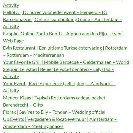
Activity
HelloDJ | DJ huren voor ieder event – Hengelo – DJ
Barcelona Sail | Online Teambuilding Game – Amsterdam –
Activity
Funpix | Online Photo Booth – Alphen aan den Rijn – Event
Web Page
Evin Restaurant | Een ultieme Turkse eetervaring | Rotterdam
– Rotterdam – Mediterranean
Your Favorite Grill | Mobile Barbecue – Geldermalsen – World
Steppin Lelystad | Beleef Lelystad per Step – Lelystad –
Activity
Your Event | Race Experience (zelf rijden) – Zandvoort –
Activity
Meneer Klaas | Typisch Rotterdams cadeau pakket –
Barendrecht – Gifts
Florax | Say Yes to Elly – Tonden – Wedding official
Up Events | Vergaderen & locatieverhuur | Amsterdam –
Amsterdam – Meeting Spaces