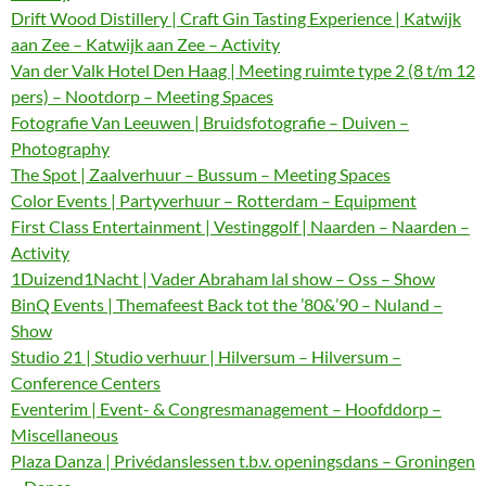
Drift Wood Distillery | Craft Gin Tasting Experience | Katwijk
aan Zee – Katwijk aan Zee – Activity
Van der Valk Hotel Den Haag | Meeting ruimte type 2 (8 t/m 12
pers) – Nootdorp – Meeting Spaces
Fotografie Van Leeuwen | Bruidsfotografie – Duiven –
Photography
The Spot | Zaalverhuur – Bussum – Meeting Spaces
Color Events | Partyverhuur – Rotterdam – Equipment
First Class Entertainment | Vestinggolf | Naarden – Naarden –
Activity
1Duizend1Nacht | Vader Abraham lal show – Oss – Show
BinQ Events | Themafeest Back tot the ’80&’90 – Nuland –
Show
Studio 21 | Studio verhuur | Hilversum – Hilversum –
Conference Centers
Eventerim | Event- & Congresmanagement – Hoofddorp –
Miscellaneous
Plaza Danza | Privédanslessen t.b.v. openingsdans – Groningen