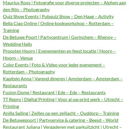
Maurius Roos | Fotografie voor diverse projecten – Alphen aan
den Rijn – Photography
Quiz Show Events | Pubquiz Show – Den Haag – Activity
Bella Ciao Online | Online kookworkshop – Rotterdam –
Training
De Betuwe Poort | Partycentrum | Gorinchem – Rhenoy –
Wedding Halls
Proosten Hoorn | Evenementen en feest locatie | Hoorn –
Hoorn – Venue
Color Events | Foto & Video voor ieder evenement –
Rotterdam – Photography
Kapitein Anna | Varend dineren | Amsterdam – Amsterdam –
Restaurants
Fusion Dome | Restaurant | Ede – Ede – Restaurants
TT Repro | Digital Printing | Voor al uw print werk – Utrecht –
Printing
Anilla Sailing | Zeilles op een zeiljacht – Ouddorp – Training
De Betuwepoort | Partyservice & catering – Beesd – World
Restaurant Juliana | Vergaderen met parkuitzicht | Utrecht –