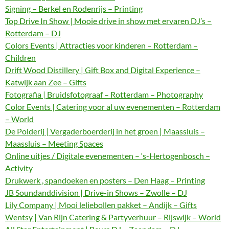
Signing – Berkel en Rodenrijs – Printing
Top Drive In Show | Mooie drive in show met ervaren DJ’s –
Rotterdam – DJ
Colors Events | Attracties voor kinderen – Rotterdam –
Children
Drift Wood Distillery | Gift Box and Digital Experience –
Katwijk aan Zee – Gifts
Fotografia | Bruidsfotograaf – Rotterdam – Photography
Color Events | Catering voor al uw evenementen – Rotterdam
– World
De Polderij | Vergaderboerderij in het groen | Maassluis –
Maassluis – Meeting Spaces
Online uitjes / Digitale evenementen – ‘s-Hertogenbosch –
Activity
Drukwerk , spandoeken en posters – Den Haag – Printing
JB Soundanddivision | Drive-in Shows – Zwolle – DJ
Lily Company | Mooi leliebollen pakket – Andijk – Gifts
Wentsy | Van Rijn Catering & Partyverhuur – Rijswijk – World