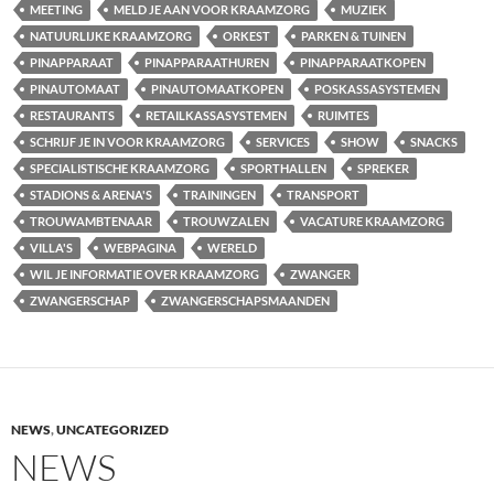
MEETING
MELD JE AAN VOOR KRAAMZORG
MUZIEK
NATUURLIJKE KRAAMZORG
ORKEST
PARKEN & TUINEN
PINAPPARAAT
PINAPPARAATHUREN
PINAPPARAATKOPEN
PINAUTOMAAT
PINAUTOMAATKOPEN
POSKASSASYSTEMEN
RESTAURANTS
RETAILKASSASYSTEMEN
RUIMTES
SCHRIJF JE IN VOOR KRAAMZORG
SERVICES
SHOW
SNACKS
SPECIALISTISCHE KRAAMZORG
SPORTHALLEN
SPREKER
STADIONS & ARENA'S
TRAININGEN
TRANSPORT
TROUWAMBTENAAR
TROUWZALEN
VACATURE KRAAMZORG
VILLA'S
WEBPAGINA
WERELD
WIL JE INFORMATIE OVER KRAAMZORG
ZWANGER
ZWANGERSCHAP
ZWANGERSCHAPSMAANDEN
NEWS
,
UNCATEGORIZED
NEWS