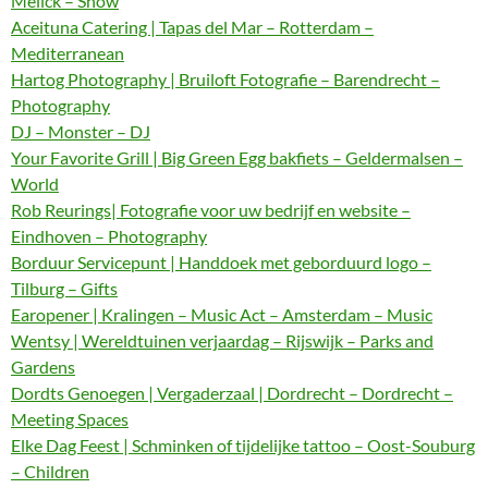
Melick – Show
Aceituna Catering | Tapas del Mar – Rotterdam –
Mediterranean
Hartog Photography | Bruiloft Fotografie – Barendrecht –
Photography
DJ – Monster – DJ
Your Favorite Grill | Big Green Egg bakfiets – Geldermalsen –
World
Rob Reurings| Fotografie voor uw bedrijf en website –
Eindhoven – Photography
Borduur Servicepunt | Handdoek met geborduurd logo –
Tilburg – Gifts
Earopener | Kralingen – Music Act – Amsterdam – Music
Wentsy | Wereldtuinen verjaardag – Rijswijk – Parks and
Gardens
Dordts Genoegen | Vergaderzaal | Dordrecht – Dordrecht –
Meeting Spaces
Elke Dag Feest | Schminken of tijdelijke tattoo – Oost-Souburg
– Children