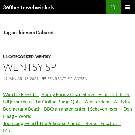
Ga
Zoeken
360bestewebwinkels
naar
PRIMAI
de
MENU
inhoud
Tag archieven: Cabaret
UNCATEGORIZED
,
WENTSY
WENTSY SP
JANUARI 18, 2021
EEN REACTIE PLAATSEN
Wim De Feest DJ | Sunny Funny Disco Show – Echt – Children
Uitjesbureau | The Online Pump Quiz – Amsterdam – Activity
Boomerang Beach | BBQ arrangementen | Scheveningen – Den
Haag – World
Toonaangevend | The Jukebox Pianist – Berkel-Enschot –
Music