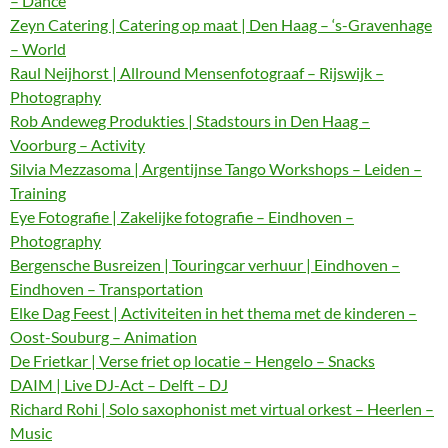
– Dance
Zeyn Catering | Catering op maat | Den Haag – ‘s-Gravenhage
– World
Raul Neijhorst | Allround Mensenfotograaf – Rijswijk –
Photography
Rob Andeweg Produkties | Stadstours in Den Haag –
Voorburg – Activity
Silvia Mezzasoma | Argentijnse Tango Workshops – Leiden –
Training
Eye Fotografie | Zakelijke fotografie – Eindhoven –
Photography
Bergensche Busreizen | Touringcar verhuur | Eindhoven –
Eindhoven – Transportation
Elke Dag Feest | Activiteiten in het thema met de kinderen –
Oost-Souburg – Animation
De Frietkar | Verse friet op locatie – Hengelo – Snacks
DAIM | Live DJ-Act – Delft – DJ
Richard Rohi | Solo saxophonist met virtual orkest – Heerlen –
Music