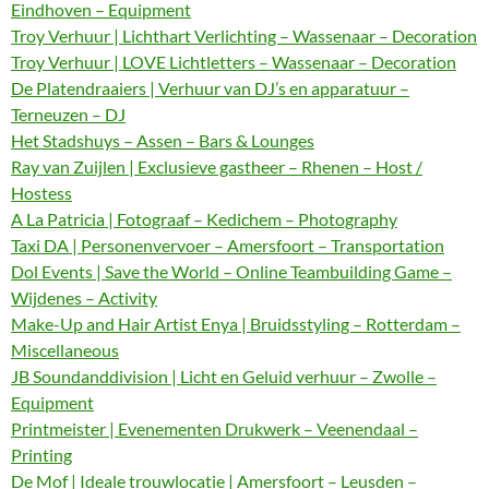
Eindhoven – Equipment
Troy Verhuur | Lichthart Verlichting – Wassenaar – Decoration
Troy Verhuur | LOVE Lichtletters – Wassenaar – Decoration
De Platendraaiers | Verhuur van DJ’s en apparatuur –
Terneuzen – DJ
Het Stadshuys – Assen – Bars & Lounges
Ray van Zuijlen | Exclusieve gastheer – Rhenen – Host /
Hostess
A La Patricia | Fotograaf – Kedichem – Photography
Taxi DA | Personenvervoer – Amersfoort – Transportation
Dol Events | Save the World – Online Teambuilding Game –
Wijdenes – Activity
Make-Up and Hair Artist Enya | Bruidsstyling – Rotterdam –
Miscellaneous
JB Soundanddivision | Licht en Geluid verhuur – Zwolle –
Equipment
Printmeister | Evenementen Drukwerk – Veenendaal –
Printing
De Mof | Ideale trouwlocatie | Amersfoort – Leusden –