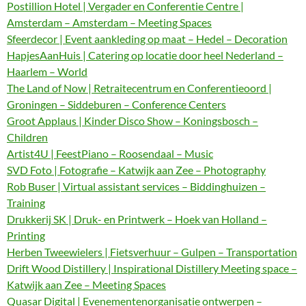
Postillion Hotel | Vergader en Conferentie Centre |
Amsterdam – Amsterdam – Meeting Spaces
Sfeerdecor | Event aankleding op maat – Hedel – Decoration
HapjesAanHuis | Catering op locatie door heel Nederland –
Haarlem – World
The Land of Now | Retraitecentrum en Conferentieoord |
Groningen – Siddeburen – Conference Centers
Groot Applaus | Kinder Disco Show – Koningsbosch –
Children
Artist4U | FeestPiano – Roosendaal – Music
SVD Foto | Fotografie – Katwijk aan Zee – Photography
Rob Buser | Virtual assistant services – Biddinghuizen –
Training
Drukkerij SK | Druk- en Printwerk – Hoek van Holland –
Printing
Herben Tweewielers | Fietsverhuur – Gulpen – Transportation
Drift Wood Distillery | Inspirational Distillery Meeting space –
Katwijk aan Zee – Meeting Spaces
Quasar Digital | Evenementenorganisatie ontwerpen –