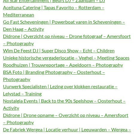
All Star Entertainment | Beurs DJ – Zaandam – DJ
Aceituna Catering | Tapas Favorito – Rotterdam –
Mediterranean
Go Fast Scheveningen | Powerboat varen in Scheveningen –
Den Haag – Activity
Didrone | Overzicht op niveau – Drone fotograaf – Amersfoort
– Photography
Wim De Feest DJ | Super Disco Show – Echt – Children
Unieke historische vergaderlocatie – Veghel – Meeting Spaces
Roodhuizen | Trouwreportage – Apeldoorn – Photography
BSA Foto | Branding Photography – Oosterhout –
Photography
Uurwerk Specialisten | Lezing over klokken restauratie –
Lelystad – Training
Nostalgia Events | Back to the 90s Spelshow – Oosterhout –
Activity
Didrone | Drone opname – Overzicht op niveau – Amersfoort
– Photography
De Fabriek Wergea | Locatie verhuur | Leeuwarden – Wergea –