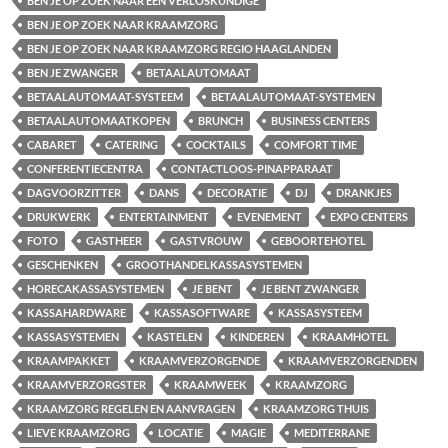
BEN JE OP ZOEK NAAR EEN VERLOSKUNDIGE
BEN JE OP ZOEK NAAR KRAAMZORG
BEN JE OP ZOEK NAAR KRAAMZORG REGIO HAAGLANDEN
BEN JE ZWANGER
BETAALAUTOMAAT
BETAALAUTOMAAT-SYSTEEM
BETAALAUTOMAAT-SYSTEMEN
BETAALAUTOMAATKOPEN
BRUNCH
BUSINESS CENTERS
CABARET
CATERING
COCKTAILS
COMFORT TIME
CONFERENTIECENTRA
CONTACTLOOS-PINAPPARAAT
DAGVOORZITTER
DANS
DECORATIE
DJ
DRANKJES
DRUKWERK
ENTERTAINMENT
EVENEMENT
EXPO CENTERS
FOTO
GASTHEER
GASTVROUW
GEBOORTEHOTEL
GESCHENKEN
GROOTHANDELKASSASYSTEMEN
HORECAKASSASYSTEMEN
JE BENT
JE BENT ZWANGER
KASSAHARDWARE
KASSASOFTWARE
KASSASYSTEEM
KASSASYSTEMEN
KASTELEN
KINDEREN
KRAAMHOTEL
KRAAMPAKKET
KRAAMVERZORGENDE
KRAAMVERZORGENDEN
KRAAMVERZORGSTER
KRAAMWEEK
KRAAMZORG
KRAAMZORG REGELEN EN AANVRAGEN
KRAAMZORG THUIS
LIEVE KRAAMZORG
LOCATIE
MAGIE
MEDITERRANE