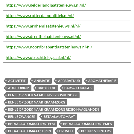
https://www.gelderlandlaatstenieuws.nl/nl/
https://www.rotterdampolitiek.nl/nl/
https://www.arnhemlaatstenieuws.nl/nl/
https://www.drenthelaatstenieuws.nl/nl/
https://www.noordbrabantlaatstenieuws.nl/nl/
https://www.utrechttelegraaf.nl/nl/
ACTIVITEIT
ANIMATIE
APPARATUUR
AROMATHERAPIE
AUDITORIUM
BABYBEDJE
BARS & LOUNGES
BEN JE OP ZOEK NAAR EEN VERLOSKUNDIGE
BEN JE OP ZOEK NAAR KRAAMZORG
BEN JE OP ZOEK NAAR KRAAMZORG REGIO HAAGLANDEN
BEN JE ZWANGER
BETAALAUTOMAAT
BETAALAUTOMAAT-SYSTEEM
BETAALAUTOMAAT-SYSTEMEN
BETAALAUTOMAATKOPEN
BRUNCH
BUSINESS CENTERS