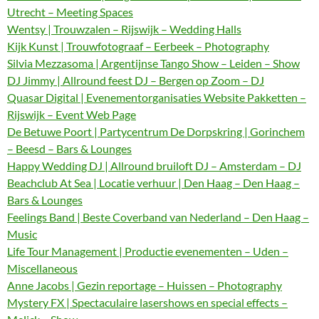
Utrecht – Meeting Spaces
Wentsy | Trouwzalen – Rijswijk – Wedding Halls
Kijk Kunst | Trouwfotograaf – Eerbeek – Photography
Silvia Mezzasoma | Argentijnse Tango Show – Leiden – Show
DJ Jimmy | Allround feest DJ – Bergen op Zoom – DJ
Quasar Digital | Evenementorganisaties Website Pakketten –
Rijswijk – Event Web Page
De Betuwe Poort | Partycentrum De Dorpskring | Gorinchem
– Beesd – Bars & Lounges
Happy Wedding DJ | Allround bruiloft DJ – Amsterdam – DJ
Beachclub At Sea | Locatie verhuur | Den Haag – Den Haag –
Bars & Lounges
Feelings Band | Beste Coverband van Nederland – Den Haag –
Music
Life Tour Management | Productie evenementen – Uden –
Miscellaneous
Anne Jacobs | Gezin reportage – Huissen – Photography
Mystery FX | Spectaculaire lasershows en special effects –