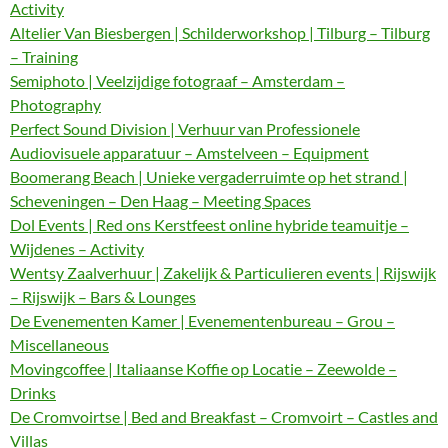
Activity
Altelier Van Biesbergen | Schilderworkshop | Tilburg – Tilburg
– Training
Semiphoto | Veelzijdige fotograaf – Amsterdam –
Photography
Perfect Sound Division | Verhuur van Professionele
Audiovisuele apparatuur – Amstelveen – Equipment
Boomerang Beach | Unieke vergaderruimte op het strand |
Scheveningen – Den Haag – Meeting Spaces
Dol Events | Red ons Kerstfeest online hybride teamuitje –
Wijdenes – Activity
Wentsy Zaalverhuur | Zakelijk & Particulieren events | Rijswijk
– Rijswijk – Bars & Lounges
De Evenementen Kamer | Evenementenbureau – Grou –
Miscellaneous
Movingcoffee | Italiaanse Koffie op Locatie – Zeewolde –
Drinks
De Cromvoirtse | Bed and Breakfast – Cromvoirt – Castles and
Villas