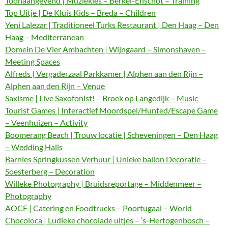
Toonaangevend | Muziekles – Berkel-Enschot – Training
Top Uitje | De Kluis Kids – Breda – Children
Yeni Lalezar | Traditioneel Turks Restaurant | Den Haag – Den
Haag – Mediterranean
Domein De Vier Ambachten | Wijngaard – Simonshaven –
Meeting Spaces
Alfreds | Vergaderzaal Parkkamer | Alphen aan den Rijn –
Alphen aan den Rijn – Venue
Saxisme | Live Saxofonist! – Broek op Langedijk – Music
Tourist Games | Interactief Moordspel/Hunted/Escape Game
– Veenhuizen – Activity
Boomerang Beach | Trouw locatie | Scheveningen – Den Haag
– Wedding Halls
Barnies Springkussen Verhuur | Unieke ballon Decoratie –
Soesterberg – Decoration
Willeke Photography | Bruidsreportage – Middenmeer –
Photography
AOCF | Catering en Foodtrucks – Poortugaal – World
Chocoloca | Ludieke chocolade uitjes – ‘s-Hertogenbosch –