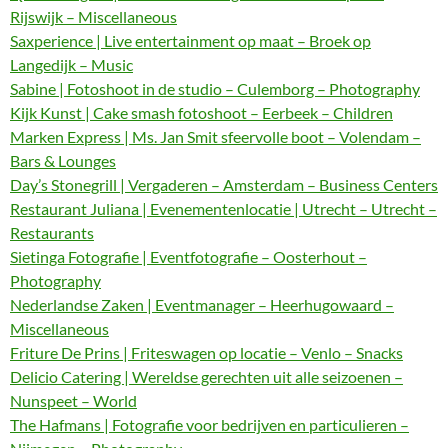
Rijswijk – Miscellaneous
Saxperience | Live entertainment op maat – Broek op
Langedijk – Music
Sabine | Fotoshoot in de studio – Culemborg – Photography
Kijk Kunst | Cake smash fotoshoot – Eerbeek – Children
Marken Express | Ms. Jan Smit sfeervolle boot – Volendam –
Bars & Lounges
Day’s Stonegrill | Vergaderen – Amsterdam – Business Centers
Restaurant Juliana | Evenementenlocatie | Utrecht – Utrecht –
Restaurants
Sietinga Fotografie | Eventfotografie – Oosterhout –
Photography
Nederlandse Zaken | Eventmanager – Heerhugowaard –
Miscellaneous
Friture De Prins | Friteswagen op locatie – Venlo – Snacks
Delicio Catering | Wereldse gerechten uit alle seizoenen –
Nunspeet – World
The Hafmans | Fotografie voor bedrijven en particulieren –