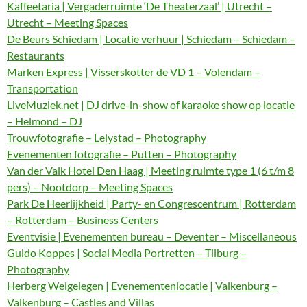
Kaffeetaria | Vergaderruimte ‘De Theaterzaal’ | Utrecht –
Utrecht – Meeting Spaces
De Beurs Schiedam | Locatie verhuur | Schiedam – Schiedam –
Restaurants
Marken Express | Visserskotter de VD 1 – Volendam –
Transportation
LiveMuziek.net | DJ drive-in-show of karaoke show op locatie
– Helmond – DJ
Trouwfotografie – Lelystad – Photography
Evenementen fotografie – Putten – Photography
Van der Valk Hotel Den Haag | Meeting ruimte type 1 (6 t/m 8
pers) – Nootdorp – Meeting Spaces
Park De Heerlijkheid | Party- en Congrescentrum | Rotterdam
– Rotterdam – Business Centers
Eventvisie | Evenementen bureau – Deventer – Miscellaneous
Guido Koppes | Social Media Portretten – Tilburg –
Photography
Herberg Welgelegen | Evenementenlocatie | Valkenburg –
Valkenburg – Castles and Villas