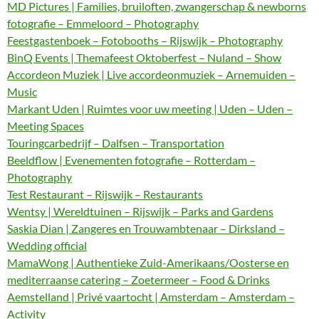
MD Pictures | Families, bruiloften, zwangerschap & newborns
fotografie – Emmeloord – Photography
Feestgastenboek – Fotobooths – Rijswijk – Photography
BinQ Events | Themafeest Oktoberfest – Nuland – Show
Accordeon Muziek | Live accordeonmuziek – Arnemuiden –
Music
Markant Uden | Ruimtes voor uw meeting | Uden – Uden –
Meeting Spaces
Touringcarbedrijf – Dalfsen – Transportation
Beeldflow | Evenementen fotografie – Rotterdam –
Photography
Test Restaurant – Rijswijk – Restaurants
Wentsy | Wereldtuinen – Rijswijk – Parks and Gardens
Saskia Dian | Zangeres en Trouwambtenaar – Dirksland –
Wedding official
MamaWong | Authentieke Zuid-Amerikaans/Oosterse en
mediterraanse catering – Zoetermeer – Food & Drinks
Aemstelland | Privé vaartocht | Amsterdam – Amsterdam –
Activity