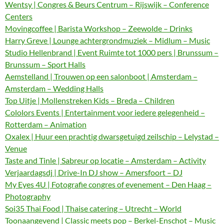
Wentsy | Congres & Beurs Centrum – Rijswijk – Conference
Centers
Movingcoffee | Barista Workshop – Zeewolde – Drinks
Harry Greve | Lounge achtergrondmuziek – Midlum – Music
Studio Hellenbrand | Event Ruimte tot 1000 pers | Brunssum –
Brunssum – Sport Halls
Aemstelland | Trouwen op een salonboot | Amsterdam –
Amsterdam – Wedding Halls
Top Uitje | Mollenstreken Kids – Breda – Children
Cololors Events | Entertainment voor iedere gelegenheid –
Rotterdam – Animation
Oxalex | Huur een prachtig dwarsgetuigd zeilschip – Lelystad –
Venue
Taste and Tinle | Sabreur op locatie – Amsterdam – Activity
Verjaardagsdj | Drive-In DJ show – Amersfoort – DJ
My Eyes 4U | Fotografie congres of evenement – Den Haag –
Photography
Soi35 Thai Food | Thaise catering – Utrecht – World
Toonaangevend | Classic meets pop – Berkel-Enschot – Music