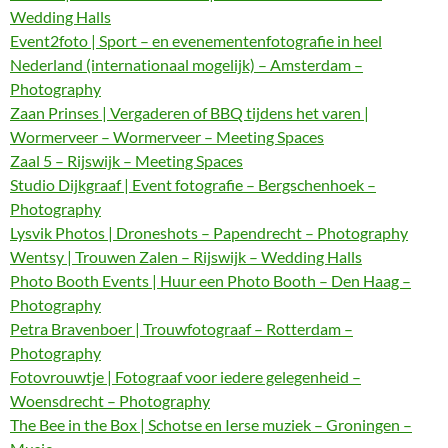
Wedding Halls
Event2foto | Sport – en evenementenfotografie in heel
Nederland (internationaal mogelijk) – Amsterdam –
Photography
Zaan Prinses | Vergaderen of BBQ tijdens het varen |
Wormerveer – Wormerveer – Meeting Spaces
Zaal 5 – Rijswijk – Meeting Spaces
Studio Dijkgraaf | Event fotografie – Bergschenhoek –
Photography
Lysvik Photos | Droneshots – Papendrecht – Photography
Wentsy | Trouwen Zalen – Rijswijk – Wedding Halls
Photo Booth Events | Huur een Photo Booth – Den Haag –
Photography
Petra Bravenboer | Trouwfotograaf – Rotterdam –
Photography
Fotovrouwtje | Fotograaf voor iedere gelegenheid –
Woensdrecht – Photography
The Bee in the Box | Schotse en Ierse muziek – Groningen –