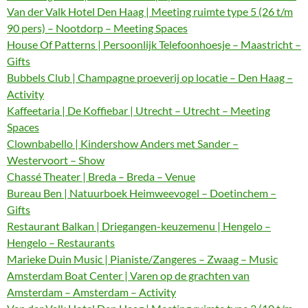
Van der Valk Hotel Den Haag | Meeting ruimte type 5 (26 t/m
90 pers) – Nootdorp – Meeting Spaces
House Of Patterns | Persoonlijk Telefoonhoesje – Maastricht –
Gifts
Bubbels Club | Champagne proeverij op locatie – Den Haag –
Activity
Kaffeetaria | De Koffiebar | Utrecht – Utrecht – Meeting
Spaces
Clownbabello | Kindershow Anders met Sander –
Westervoort – Show
Chassé Theater | Breda – Breda – Venue
Bureau Ben | Natuurboek Heimweevogel – Doetinchem –
Gifts
Restaurant Balkan | Driegangen-keuzemenu | Hengelo –
Hengelo – Restaurants
Marieke Duin Music | Pianiste/Zangeres – Zwaag – Music
Amsterdam Boat Center | Varen op de grachten van
Amsterdam – Amsterdam – Activity