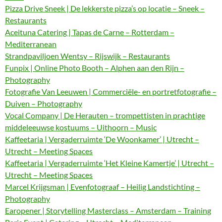
Pizza Drive Sneek | De lekkerste pizza’s op locatie – Sneek –
Restaurants
Aceituna Catering | Tapas de Carne – Rotterdam –
Mediterranean
Strandpaviljoen Wentsy – Rijswijk – Restaurants
Funpix | Online Photo Booth – Alphen aan den Rijn –
Photography
Fotografie Van Leeuwen | Commerciële- en portretfotografie –
Duiven – Photography
Vocal Company | De Herauten – trompettisten in prachtige
middeleeuwse kostuums – Uithoorn – Music
Kaffeetaria | Vergaderruimte ‘De Woonkamer’ | Utrecht –
Utrecht – Meeting Spaces
Kaffeetaria | Vergaderruimte ‘Het Kleine Kamertje’ | Utrecht –
Utrecht – Meeting Spaces
Marcel Krijgsman | Evenfotograaf – Heilig Landstichting –
Photography
Earopener | Storytelling Masterclass – Amsterdam – Training