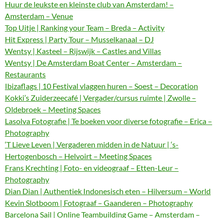
Huur de leukste en kleinste club van Amsterdam! –
Amsterdam – Venue
Top Uitje | Ranking your Team – Breda – Activity
Hit Express | Party Tour – Musselkanaal – DJ
Wentsy | Kasteel – Rijswijk – Castles and Villas
Wentsy | De Amsterdam Boat Center – Amsterdam –
Restaurants
Ibizaflags | 10 Festival vlaggen huren – Soest – Decoration
Kokki’s Zuiderzeecafé | Vergader/cursus ruimte | Zwolle –
Oldebroek – Meeting Spaces
Lasolva Fotografie | Te boeken voor diverse fotografie – Erica –
Photography
‘T Lieve Leven | Vergaderen midden in de Natuur | ‘s-
Hertogenbosch – Helvoirt – Meeting Spaces
Frans Krechting | Foto- en videograaf – Etten-Leur –
Photography
Dian Dian | Authentiek Indonesisch eten – Hilversum – World
Kevin Slotboom | Fotograaf – Gaanderen – Photography
Barcelona Sail | Online Teambuilding Game – Amsterdam –