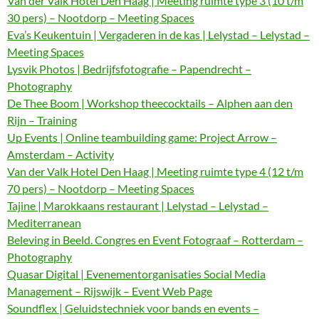
Van der Valk Hotel Den Haag | Meeting ruimte type 3 (10 t/m
30 pers) – Nootdorp – Meeting Spaces
Eva’s Keukentuin | Vergaderen in de kas | Lelystad – Lelystad –
Meeting Spaces
Lysvik Photos | Bedrijfsfotografie – Papendrecht –
Photography
De Thee Boom | Workshop theecocktails – Alphen aan den
Rijn – Training
Up Events | Online teambuilding game: Project Arrow –
Amsterdam – Activity
Van der Valk Hotel Den Haag | Meeting ruimte type 4 (12 t/m
70 pers) – Nootdorp – Meeting Spaces
Tajine | Marokkaans restaurant | Lelystad – Lelystad –
Mediterranean
Beleving in Beeld. Congres en Event Fotograaf – Rotterdam –
Photography
Quasar Digital | Evenementorganisaties Social Media
Management – Rijswijk – Event Web Page
Soundflex | Geluidstechniek voor bands en events –