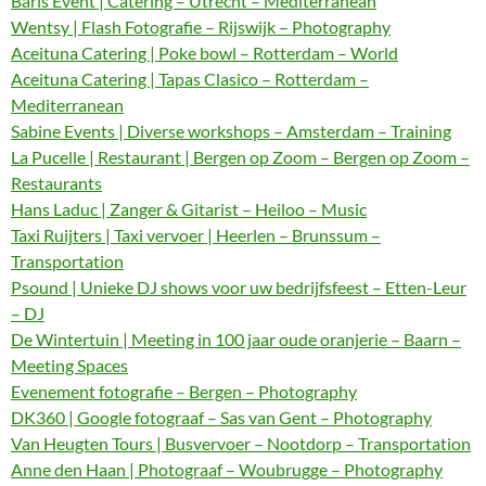
Baris Event | Catering – Utrecht – Mediterranean
Wentsy | Flash Fotografie – Rijswijk – Photography
Aceituna Catering | Poke bowl – Rotterdam – World
Aceituna Catering | Tapas Clasico – Rotterdam –
Mediterranean
Sabine Events | Diverse workshops – Amsterdam – Training
La Pucelle | Restaurant | Bergen op Zoom – Bergen op Zoom –
Restaurants
Hans Laduc | Zanger & Gitarist – Heiloo – Music
Taxi Ruijters | Taxi vervoer | Heerlen – Brunssum –
Transportation
Psound | Unieke DJ shows voor uw bedrijfsfeest – Etten-Leur
– DJ
De Wintertuin | Meeting in 100 jaar oude oranjerie – Baarn –
Meeting Spaces
Evenement fotografie – Bergen – Photography
DK360 | Google fotograaf – Sas van Gent – Photography
Van Heugten Tours | Busvervoer – Nootdorp – Transportation
Anne den Haan | Photograaf – Woubrugge – Photography