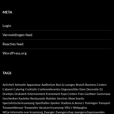
META
Login
Vermeldingen feed
Reacties feed
WordPress.org
TAGS
Activiteit
Animatie
Apparatuur
Auditorium
Bars & Lounges
Brunch
Business Centers
Cabaret
Catering
Cocktails
Conferentiecentra
Dagvoorzitter
Dans
Decoratie
DJ
Drankjes
Drukwerk
Entertainment
Evenement
Expo Centers
Foto
Gastheer
Gastvrouw
Geschenken
Kastelen
Restaurants
Ruimtes
Services
Show
Snacks
Specialistische kraamzorg
Sporthallen
Spreker
Stadions & Arena's
Trainingen
Transport
Trouwambtenaar
Trouwzalen
Vacature kraamzorg
Villa's
Webpagina
Wil je informatie over kraamzorg
Zwanger
Zwangerschap
zwangerschapsmaanden