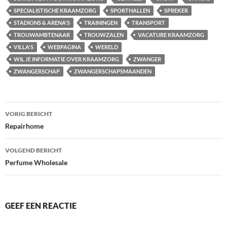
SPECIALISTISCHE KRAAMZORG
SPORTHALLEN
SPREKER
STADIONS & ARENA'S
TRAININGEN
TRANSPORT
TROUWAMBTENAAR
TROUWZALEN
VACATURE KRAAMZORG
VILLA'S
WEBPAGINA
WERELD
WIL JE INFORMATIE OVER KRAAMZORG
ZWANGER
ZWANGERSCHAP
ZWANGERSCHAPSMAANDEN
Bericht
VORIG BERICHT
navigatie
Repairhome
VOLGEND BERICHT
Perfume Wholesale
GEEF EEN REACTIE