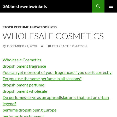
Ga
Zoeken
360bestewebwinkels
naar
PRIMAI
de
MENU
inhoud
STOCK PERFUME
,
UNCATEGORIZED
WHOLESALE COSMETICS
DECEMBER 21, 2020
EEN REACTIE PLAATSEN
Wholesale Cosmetics
dropshipment fragrance
You can get more out of your fragrances if you use it correctly
Do you use the same perfume in all seasons?
dropshipment perfume
dropshipment wholesale
Do perfumes serve as an aphrodisiac or is that just an urban
legend?
perfume dropshipping Europe
perfume dropshipment