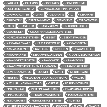
CABARET
CATERING
COCKTAILS
COMFORT TIME
CONFERENTIECENTRA
CONTACTLOOS-PINAPPARAAT
DAGVOORZITTER
DANS
DECORATIE
DJ
DRANKJES
DRUKWERK
ENTERTAINMENT
EVENEMENT
EXPO CENTERS
FOTO
GASTHEER
GASTVROUW
GEBOORTEHOTEL
GESCHENKEN
GROOTHANDELKASSASYSTEMEN
HORECAKASSASYSTEMEN
JE BENT
JE BENT ZWANGER
KASSAHARDWARE
KASSASOFTWARE
KASSASYSTEEM
KASSASYSTEMEN
KASTELEN
KINDEREN
KRAAMHOTEL
KRAAMPAKKET
KRAAMVERZORGENDE
KRAAMVERZORGENDEN
KRAAMVERZORGSTER
KRAAMWEEK
KRAAMZORG
KRAAMZORG REGELEN EN AANVRAGEN
KRAAMZORG THUIS
LIEVE KRAAMZORG
LOCATIE
MAGIE
MEDITERRANE
MEETING
MELD JE AAN VOOR KRAAMZORG
MUZIEK
NATUURLIJKE KRAAMZORG
ORKEST
PARKEN & TUINEN
PINAPPARAAT
PINAPPARAATHUREN
PINAPPARAATKOPEN
PINAUTOMAAT
PINAUTOMAATKOPEN
POSKASSASYSTEMEN
RESTAURANTS
RETAILKASSASYSTEMEN
RUIMTES
SCHRIJF JE IN VOOR KRAAMZORG
SERVICES
SHOW
SNACKS