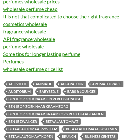
perfumes wholesale prices
wholesale perfume cheap
It is not that complicated to choose the right fragrance!
cosmetics wholesale
fragrance wholesale
API fragrance wholesale
perfume wholesale
Some tips for longer lasting perfume
Perfumes
wholesale perfume price list
ACTIVITEIT
ANIMATIE
APPARATUUR
AROMATHERAPIE
AUDITORIUM
BABYBEDJE
BARS & LOUNGES
BEN JE OP ZOEK NAAR EEN VERLOSKUNDIGE
BEN JE OP ZOEK NAAR KRAAMZORG
BEN JE OP ZOEK NAAR KRAAMZORG REGIO HAAGLANDEN
BEN JE ZWANGER
BETAALAUTOMAAT
BETAALAUTOMAAT-SYSTEEM
BETAALAUTOMAAT-SYSTEMEN
BETAALAUTOMAATKOPEN
BRUNCH
BUSINESS CENTERS