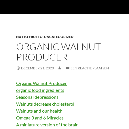
NUTTO FRUTTO
,
UNCATEGORIZED
ORGANIC WALNUT
PRODUCER
DECEMBER 21, 2020
EEN REACTIE PLAATSEN
Organic Walnut Producer
organic food ingredients
Seasonal depressions
Walnuts decrease cholesterol
Walnuts and our health
Omega 3 and 6 Miracles
A miniature version of the brain