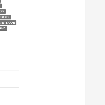
OW
PREKER
MBTENAAR
GINA