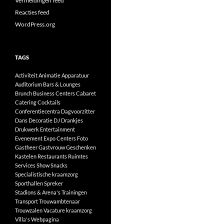
Vermeldingen feed
Reacties feed
WordPress.org
TAGS
Activiteit
Animatie
Apparatuur
Auditorium
Bars & Lounges
Brunch
Business Centers
Cabaret
Catering
Cocktails
Conferentiecentra
Dagvoorzitter
Dans
Decoratie
DJ
Drankjes
Drukwerk
Entertainment
Evenement
Expo Centers
Foto
Gastheer
Gastvrouw
Geschenken
Kastelen
Restaurants
Ruimtes
Services
Show
Snacks
Specialistische kraamzorg
Sporthallen
Spreker
Stadions & Arena's
Trainingen
Transport
Trouwambtenaar
Trouwzalen
Vacature kraamzorg
Villa's
Webpagina