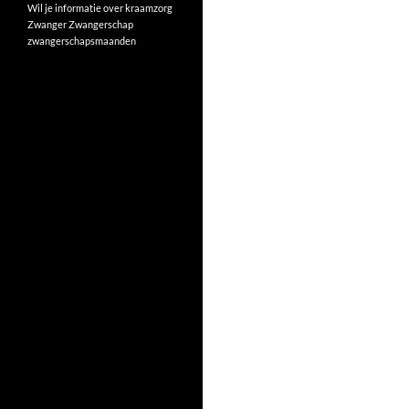
Wil je informatie over kraamzorg
Zwanger
Zwangerschap
zwangerschapsmaanden