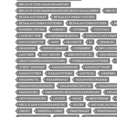
BEN JE OP ZOEK NAAR KRAAMZORG
BEN JE OP ZOEK NAAR KRAAMZORG REGIO HAAGLANDEN
BEN JE
BETAALAUTOMAAT
BETAALAUTOMAAT-SYSTEEM
BETAALAUTOMAAT-SYSTEMEN
BETAALAUTOMAATKOPEN
B
BUSINESS CENTERS
CABARET
CATERING
COCKTAILS
COMFORT TIME
CONFERENTIECENTRA
CONTACTLOOS-PINAP
DAGVOORZITTER
DANS
DECORATIE
DJ
DRANKJES
DRUKWERK
ENTERTAINMENT
EVENEMENT
EXPO CENTER
GASTHEER
GASTVROUW
GEBOORTEHOTEL
GESCHENKE
GROOTHANDELKASSASYSTEMEN
HORECAKASSASYSTEMEN
J
JE BENT ZWANGER
KASSAHARDWARE
KASSASOFTWARE
KASSASYSTEEM
KASSASYSTEMEN
KASTELEN
KINDEREN
KRAAMHOTEL
KRAAMPAKKET
KRAAMVERZORGENDE
KRAAMVERZORGENDEN
KRAAMVERZORGSTER
KRAAMWEE
KRAAMZORG
KRAAMZORG REGELEN EN AANVRAGEN
KRAAM
LIEVE KRAAMZORG
LOCATIE
MAGIE
MEDITERRANE
MELD JE AAN VOOR KRAAMZORG
MUZIEK
NATUURLIJKE KR
ORKEST
PARKEN & TUINEN
PINAPPARAAT
PINAPPARAA