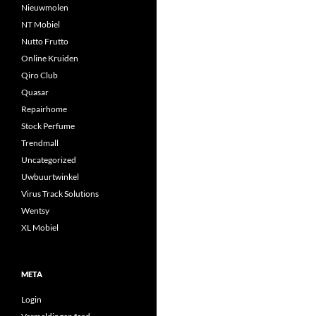
Nieuwmolen
NT Mobiel
Nutto Frutto
Online Kruiden
Qiro Club
Quasar
Repairhome
Stock Perfume
Trendmall
Uncategorized
Uwbuurtwinkel
Virus Track Solutions
Wentsy
XL Mobiel
META
Login