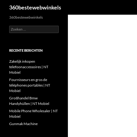
Zoeken
360bestewebwinkels
Ga
360bestewebwinkels
naar
Zoeken
de
naar:
inhoud
RECENTE BERICHTEN
Zakelijk inkopen
telefoonaccessoires | NT
Mobiel
Fournisseurs en gros de
téléphones portables | NT
Mobiel
Großhandel Bmw
Handyhüllen | NT Mobiel
Mobile Phone Wholesaler | NT
Mobiel
Gunmak Machine