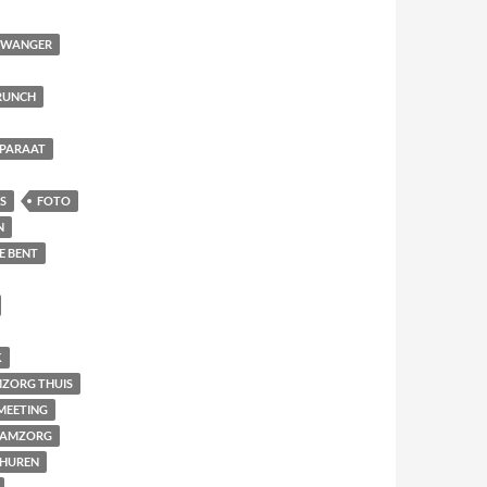
 ZWANGER
RUNCH
PARAAT
S
FOTO
N
E BENT
K
ZORG THUIS
MEETING
AAMZORG
THUREN