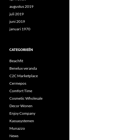
augustus 2019
juli 2019
juni 2019
januari 1970
CATEGORIEËN
Beachfit
Benelux veranda
C2C Marketplace
Cermepos
Comfort Time
Cosmetic Wholesale
Decor Wonen
Enjoy Company
Kassasystemen
Munazzo
News