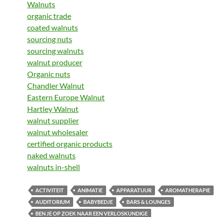
Walnuts
organic trade
coated walnuts
sourcing nuts
sourcing walnuts
walnut producer
Organic nuts
Chandler Walnut
Eastern Europe Walnut
Hartley Walnut
walnut supplier
walnut wholesaler
certified organic products
naked walnuts
walnuts in-shell
ACTIVITEIT
ANIMATIE
APPARATUUR
AROMATHERAPIE
AUDITORIUM
BABYBEDJE
BARS & LOUNGES
BEN JE OP ZOEK NAAR EEN VERLOSKUNDIGE