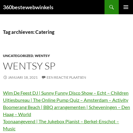
Ga
Zoeken
360bestewebwinkels
naar
PRIMAI
de
MENU
inhoud
Tag archieven: Catering
UNCATEGORIZED
,
WENTSY
WENTSY SP
JANUARI 18, 2021
EEN REACTIE PLAATSEN
Wim De Feest DJ | Sunny Funny Disco Show – Echt – Children
Uitjesbureau | The Online Pump Quiz – Amsterdam – Activity
Boomerang Beach | BBQ arrangementen | Scheveningen – Den
Haag – World
Toonaangevend | The Jukebox Pianist – Berkel-Enschot –
Music