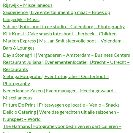
Rijswijk – Miscellaneous
Saxperience | Live entertainment op maat – Broek op
Langedijk – Music
Sabine | Fotoshoot in de studio – Culemborg – Photography
Kijk Kunst | Cake smash fotoshoot – Eerbeek – Children
Marken Express | Ms. Jan Smit sfeervolle boot – Volendam –
Bars & Lounges
Day’s Stonegrill | Vergaderen – Amsterdam – Business Centers
Restaurant Juliana | Evenementenlocatie | Utrecht – Utrecht –
Restaurants
Sietinga Fotografie | Eventfotografie – Oosterhout –
Photography
Nederlandse Zaken | Eventmanager – Heerhugowaard –
Miscellaneous
Friture De Prins | Friteswagen op locatie – Venlo – Snacks
Delicio Catering | Wereldse gerechten uit alle seizoenen –
Nunspeet – World
The Hafmans | Fotografie voor bedrijven en particulieren –