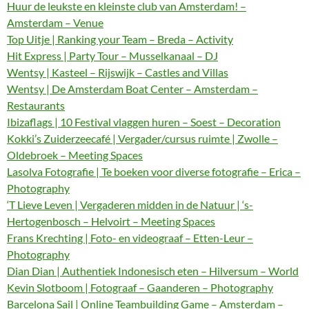
Huur de leukste en kleinste club van Amsterdam! –
Amsterdam – Venue
Top Uitje | Ranking your Team – Breda – Activity
Hit Express | Party Tour – Musselkanaal – DJ
Wentsy | Kasteel – Rijswijk – Castles and Villas
Wentsy | De Amsterdam Boat Center – Amsterdam –
Restaurants
Ibizaflags | 10 Festival vlaggen huren – Soest – Decoration
Kokki’s Zuiderzeecafé | Vergader/cursus ruimte | Zwolle –
Oldebroek – Meeting Spaces
Lasolva Fotografie | Te boeken voor diverse fotografie – Erica –
Photography
‘T Lieve Leven | Vergaderen midden in de Natuur | ‘s-
Hertogenbosch – Helvoirt – Meeting Spaces
Frans Krechting | Foto- en videograaf – Etten-Leur –
Photography
Dian Dian | Authentiek Indonesisch eten – Hilversum – World
Kevin Slotboom | Fotograaf – Gaanderen – Photography
Barcelona Sail | Online Teambuilding Game – Amsterdam –