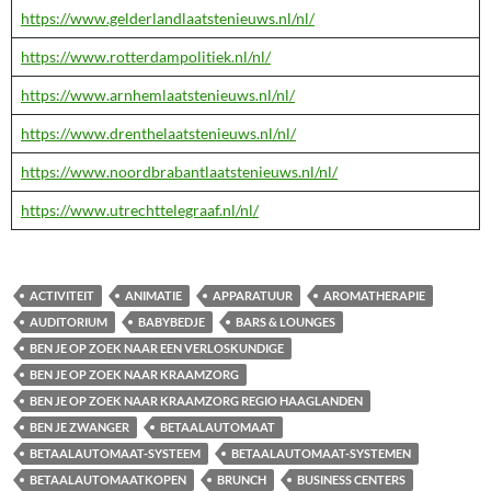
https://www.gelderlandlaatstenieuws.nl/nl/
https://www.rotterdampolitiek.nl/nl/
https://www.arnhemlaatstenieuws.nl/nl/
https://www.drenthelaatstenieuws.nl/nl/
https://www.noordbrabantlaatstenieuws.nl/nl/
https://www.utrechttelegraaf.nl/nl/
ACTIVITEIT
ANIMATIE
APPARATUUR
AROMATHERAPIE
AUDITORIUM
BABYBEDJE
BARS & LOUNGES
BEN JE OP ZOEK NAAR EEN VERLOSKUNDIGE
BEN JE OP ZOEK NAAR KRAAMZORG
BEN JE OP ZOEK NAAR KRAAMZORG REGIO HAAGLANDEN
BEN JE ZWANGER
BETAALAUTOMAAT
BETAALAUTOMAAT-SYSTEEM
BETAALAUTOMAAT-SYSTEMEN
BETAALAUTOMAATKOPEN
BRUNCH
BUSINESS CENTERS