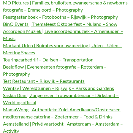
MD Pictures | Families, bruiloften, zwangerschap & newborns
fotografie – Emmeloord – Photography
Feestgastenboek – Fotobooths – Rijswijk – Photography
BinQ Events | Themafeest Oktoberfest – Nuland – Show
Accordeon Muziek | Live accordeonmuziek – Arnemuiden –
Music
Markant Uden | Ruimtes voor uw meeting | Uden – Uden –
Meeting Spaces
Touringcarbedrijf – Dalfsen – Transportation
Beeldflow | Evenementen fotografie – Rotterdam –
Photography
Test Restaurant – Rijswijk – Restaurants
Wentsy | Wereldtuinen – Rijswijk – Parks and Gardens
Saskia Dian | Zangeres en Trouwambtenaar – Dirksland –
Wedding official
MamaWong | Authentieke Zuid-Amerikaans/Oosterse en
mediterraanse catering – Zoetermeer – Food & Drinks
Aemstelland | Privé vaartocht | Amsterdam – Amsterdam –
Activity