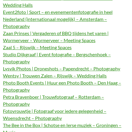
Wedding Halls
Event2foto | Sport – en evenementenfotografie in heel
Nederland (internationaal mogelijk) – Amsterdam –
Photography
Zaan Prinses | Vergaderen of BBQ tijdens het varen |
Wormerveer – Wormerveer – Meeting Spaces
Zaal 5 – Rijswijk – Meeting Spaces
Studio Dijkgraaf | Event fotografie – Bergschenhoek –
Photography
Lysvik Photos | Droneshots – Papendrecht – Photography
Wentsy | Trouwen Zalen – Rijswijk – Wedding Halls
Photo Booth Events | Huur een Photo Booth – Den Haag –
Photography
Petra Bravenboer | Trouwfotograaf – Rotterdam –
Photography
Fotovrouwtje | Fotograaf voor iedere gelegenheid –
Woensdrecht – Photography
The Bee in the Box | Schotse en Ierse muziek – Groningen –