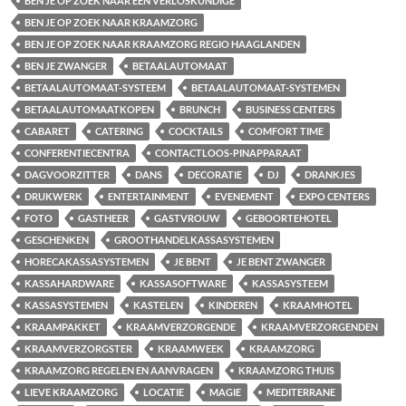
BEN JE OP ZOEK NAAR EEN VERLOSKUNDIGE
BEN JE OP ZOEK NAAR KRAAMZORG
BEN JE OP ZOEK NAAR KRAAMZORG REGIO HAAGLANDEN
BEN JE ZWANGER
BETAALAUTOMAAT
BETAALAUTOMAAT-SYSTEEM
BETAALAUTOMAAT-SYSTEMEN
BETAALAUTOMAATKOPEN
BRUNCH
BUSINESS CENTERS
CABARET
CATERING
COCKTAILS
COMFORT TIME
CONFERENTIECENTRA
CONTACTLOOS-PINAPPARAAT
DAGVOORZITTER
DANS
DECORATIE
DJ
DRANKJES
DRUKWERK
ENTERTAINMENT
EVENEMENT
EXPO CENTERS
FOTO
GASTHEER
GASTVROUW
GEBOORTEHOTEL
GESCHENKEN
GROOTHANDELKASSASYSTEMEN
HORECAKASSASYSTEMEN
JE BENT
JE BENT ZWANGER
KASSAHARDWARE
KASSASOFTWARE
KASSASYSTEEM
KASSASYSTEMEN
KASTELEN
KINDEREN
KRAAMHOTEL
KRAAMPAKKET
KRAAMVERZORGENDE
KRAAMVERZORGENDEN
KRAAMVERZORGSTER
KRAAMWEEK
KRAAMZORG
KRAAMZORG REGELEN EN AANVRAGEN
KRAAMZORG THUIS
LIEVE KRAAMZORG
LOCATIE
MAGIE
MEDITERRANE