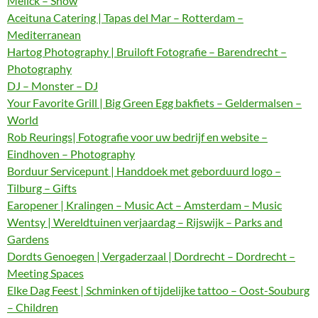
Melick – Show
Aceituna Catering | Tapas del Mar – Rotterdam –
Mediterranean
Hartog Photography | Bruiloft Fotografie – Barendrecht –
Photography
DJ – Monster – DJ
Your Favorite Grill | Big Green Egg bakfiets – Geldermalsen –
World
Rob Reurings| Fotografie voor uw bedrijf en website –
Eindhoven – Photography
Borduur Servicepunt | Handdoek met geborduurd logo –
Tilburg – Gifts
Earopener | Kralingen – Music Act – Amsterdam – Music
Wentsy | Wereldtuinen verjaardag – Rijswijk – Parks and
Gardens
Dordts Genoegen | Vergaderzaal | Dordrecht – Dordrecht –
Meeting Spaces
Elke Dag Feest | Schminken of tijdelijke tattoo – Oost-Souburg
– Children