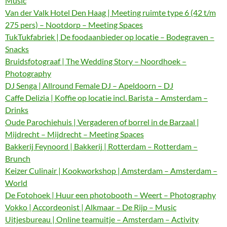
Music
Van der Valk Hotel Den Haag | Meeting ruimte type 6 (42 t/m
275 pers) – Nootdorp – Meeting Spaces
TukTukfabriek | De foodaanbieder op locatie – Bodegraven –
Snacks
Bruidsfotograaf | The Wedding Story – Noordhoek –
Photography
DJ Senga | Allround Female DJ – Apeldoorn – DJ
Caffe Delizia | Koffie op locatie incl. Barista – Amsterdam –
Drinks
Oude Parochiehuis | Vergaderen of borrel in de Barzaal |
Mijdrecht – Mijdrecht – Meeting Spaces
Bakkerij Feynoord | Bakkerij | Rotterdam – Rotterdam –
Brunch
Keizer Culinair | Kookworkshop | Amsterdam – Amsterdam –
World
De Fotohoek | Huur een photobooth – Weert – Photography
Vokko | Accordeonist | Alkmaar – De Rijp – Music
Uitjesbureau | Online teamuitje – Amsterdam – Activity