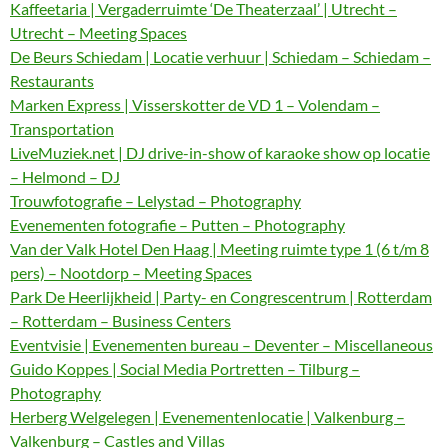
Kaffeetaria | Vergaderruimte ‘De Theaterzaal’ | Utrecht –
Utrecht – Meeting Spaces
De Beurs Schiedam | Locatie verhuur | Schiedam – Schiedam –
Restaurants
Marken Express | Visserskotter de VD 1 – Volendam –
Transportation
LiveMuziek.net | DJ drive-in-show of karaoke show op locatie
– Helmond – DJ
Trouwfotografie – Lelystad – Photography
Evenementen fotografie – Putten – Photography
Van der Valk Hotel Den Haag | Meeting ruimte type 1 (6 t/m 8
pers) – Nootdorp – Meeting Spaces
Park De Heerlijkheid | Party- en Congrescentrum | Rotterdam
– Rotterdam – Business Centers
Eventvisie | Evenementen bureau – Deventer – Miscellaneous
Guido Koppes | Social Media Portretten – Tilburg –
Photography
Herberg Welgelegen | Evenementenlocatie | Valkenburg –
Valkenburg – Castles and Villas