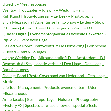
Utrecht – Meeting Spaces
Wentsy | Trouwzalen – Rijswijk – Wedding Halls
Kijk Kunst | Trouwfotograaf – Eerbeek – Photography
Silvia Mezzasoma | Argentijnse Tango Show – Leiden – Show
DJ Jimmy | Allround feest DJ – Bergen op Zoom – DJ
Quasar Digital | Evenementorganisaties Website Pakketten –
Rijswijk – Event Web Page
De Betuwe Poort | Partycentrum De Dorpskring | Gorinchem
– Beesd – Bars & Lounges
Happy Wedding DJ | Allround bruiloft DJ – Amsterdam – DJ
Beachclub At Sea | Locatie verhuur | Den Haag – Den Haag –
Bars & Lounges
Feelings Band | Beste Coverband van Nederland – Den Haag –
Music
Life Tour Management | Productie evenementen – Uden –
Miscellaneous
Anne Jacobs | Gezin reportage – Huissen – Photography
Mystery FX | Spectaculaire lasershows en special effects –