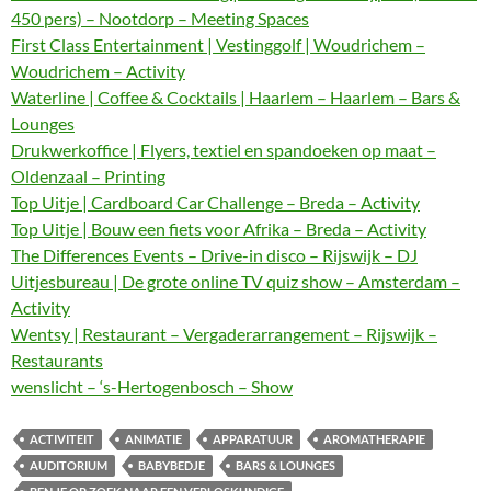
450 pers) – Nootdorp – Meeting Spaces
First Class Entertainment | Vestinggolf | Woudrichem –
Woudrichem – Activity
Waterline | Coffee & Cocktails | Haarlem – Haarlem – Bars &
Lounges
Drukwerkoffice | Flyers, textiel en spandoeken op maat –
Oldenzaal – Printing
Top Uitje | Cardboard Car Challenge – Breda – Activity
Top Uitje | Bouw een fiets voor Afrika – Breda – Activity
The Differences Events – Drive-in disco – Rijswijk – DJ
Uitjesbureau | De grote online TV quiz show – Amsterdam –
Activity
Wentsy | Restaurant – Vergaderarrangement – Rijswijk –
Restaurants
wenslicht – ‘s-Hertogenbosch – Show
ACTIVITEIT
ANIMATIE
APPARATUUR
AROMATHERAPIE
AUDITORIUM
BABYBEDJE
BARS & LOUNGES