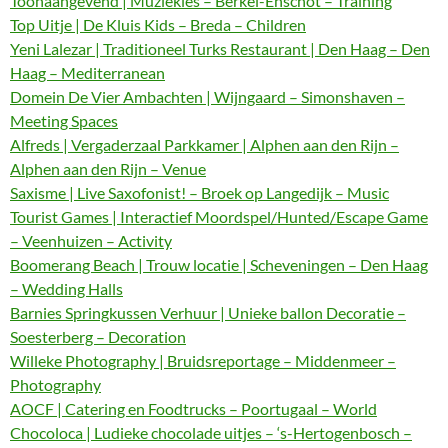
Toonaangevend | Muziekles – Berkel-Enschot – Training
Top Uitje | De Kluis Kids – Breda – Children
Yeni Lalezar | Traditioneel Turks Restaurant | Den Haag – Den
Haag – Mediterranean
Domein De Vier Ambachten | Wijngaard – Simonshaven –
Meeting Spaces
Alfreds | Vergaderzaal Parkkamer | Alphen aan den Rijn –
Alphen aan den Rijn – Venue
Saxisme | Live Saxofonist! – Broek op Langedijk – Music
Tourist Games | Interactief Moordspel/Hunted/Escape Game
– Veenhuizen – Activity
Boomerang Beach | Trouw locatie | Scheveningen – Den Haag
– Wedding Halls
Barnies Springkussen Verhuur | Unieke ballon Decoratie –
Soesterberg – Decoration
Willeke Photography | Bruidsreportage – Middenmeer –
Photography
AOCF | Catering en Foodtrucks – Poortugaal – World
Chocoloca | Ludieke chocolade uitjes – ‘s-Hertogenbosch –