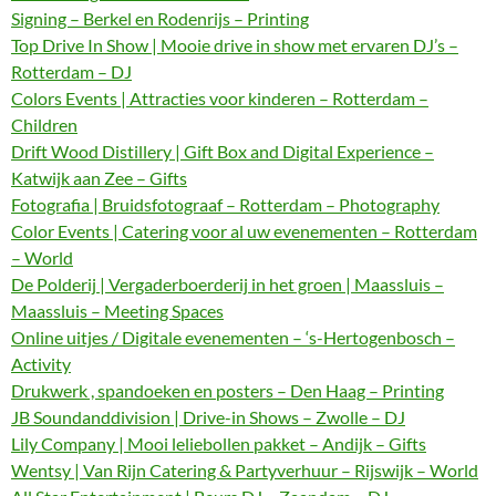
Signing – Berkel en Rodenrijs – Printing
Top Drive In Show | Mooie drive in show met ervaren DJ’s –
Rotterdam – DJ
Colors Events | Attracties voor kinderen – Rotterdam –
Children
Drift Wood Distillery | Gift Box and Digital Experience –
Katwijk aan Zee – Gifts
Fotografia | Bruidsfotograaf – Rotterdam – Photography
Color Events | Catering voor al uw evenementen – Rotterdam
– World
De Polderij | Vergaderboerderij in het groen | Maassluis –
Maassluis – Meeting Spaces
Online uitjes / Digitale evenementen – ‘s-Hertogenbosch –
Activity
Drukwerk , spandoeken en posters – Den Haag – Printing
JB Soundanddivision | Drive-in Shows – Zwolle – DJ
Lily Company | Mooi leliebollen pakket – Andijk – Gifts
Wentsy | Van Rijn Catering & Partyverhuur – Rijswijk – World