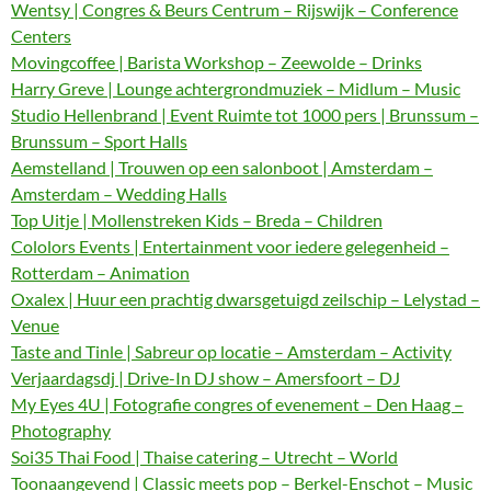
Wentsy | Congres & Beurs Centrum – Rijswijk – Conference
Centers
Movingcoffee | Barista Workshop – Zeewolde – Drinks
Harry Greve | Lounge achtergrondmuziek – Midlum – Music
Studio Hellenbrand | Event Ruimte tot 1000 pers | Brunssum –
Brunssum – Sport Halls
Aemstelland | Trouwen op een salonboot | Amsterdam –
Amsterdam – Wedding Halls
Top Uitje | Mollenstreken Kids – Breda – Children
Cololors Events | Entertainment voor iedere gelegenheid –
Rotterdam – Animation
Oxalex | Huur een prachtig dwarsgetuigd zeilschip – Lelystad –
Venue
Taste and Tinle | Sabreur op locatie – Amsterdam – Activity
Verjaardagsdj | Drive-In DJ show – Amersfoort – DJ
My Eyes 4U | Fotografie congres of evenement – Den Haag –
Photography
Soi35 Thai Food | Thaise catering – Utrecht – World
Toonaangevend | Classic meets pop – Berkel-Enschot – Music