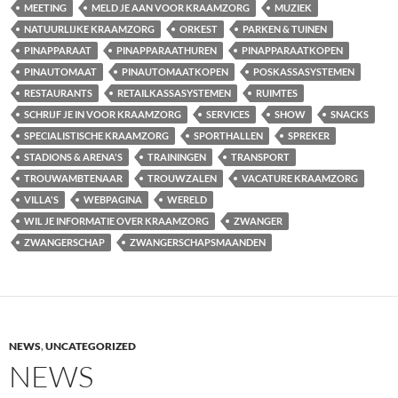
MEETING
MELD JE AAN VOOR KRAAMZORG
MUZIEK
NATUURLIJKE KRAAMZORG
ORKEST
PARKEN & TUINEN
PINAPPARAAT
PINAPPARAATHUREN
PINAPPARAATKOPEN
PINAUTOMAAT
PINAUTOMAATKOPEN
POSKASSASYSTEMEN
RESTAURANTS
RETAILKASSASYSTEMEN
RUIMTES
SCHRIJF JE IN VOOR KRAAMZORG
SERVICES
SHOW
SNACKS
SPECIALISTISCHE KRAAMZORG
SPORTHALLEN
SPREKER
STADIONS & ARENA'S
TRAININGEN
TRANSPORT
TROUWAMBTENAAR
TROUWZALEN
VACATURE KRAAMZORG
VILLA'S
WEBPAGINA
WERELD
WIL JE INFORMATIE OVER KRAAMZORG
ZWANGER
ZWANGERSCHAP
ZWANGERSCHAPSMAANDEN
NEWS
,
UNCATEGORIZED
NEWS