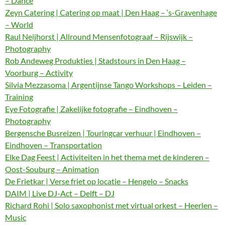
– Dance
Zeyn Catering | Catering op maat | Den Haag – ‘s-Gravenhage
– World
Raul Neijhorst | Allround Mensenfotograaf – Rijswijk –
Photography
Rob Andeweg Produkties | Stadstours in Den Haag –
Voorburg – Activity
Silvia Mezzasoma | Argentijnse Tango Workshops – Leiden –
Training
Eye Fotografie | Zakelijke fotografie – Eindhoven –
Photography
Bergensche Busreizen | Touringcar verhuur | Eindhoven –
Eindhoven – Transportation
Elke Dag Feest | Activiteiten in het thema met de kinderen –
Oost-Souburg – Animation
De Frietkar | Verse friet op locatie – Hengelo – Snacks
DAIM | Live DJ-Act – Delft – DJ
Richard Rohi | Solo saxophonist met virtual orkest – Heerlen –
Music