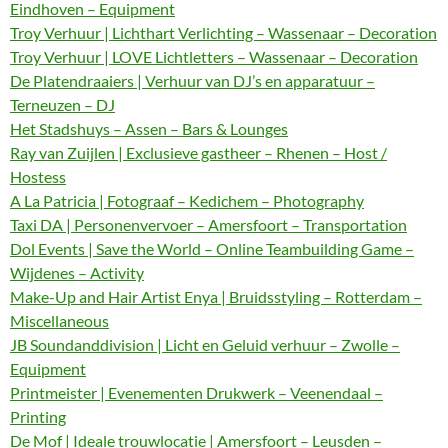
Eindhoven – Equipment
Troy Verhuur | Lichthart Verlichting – Wassenaar – Decoration
Troy Verhuur | LOVE Lichtletters – Wassenaar – Decoration
De Platendraaiers | Verhuur van DJ’s en apparatuur –
Terneuzen – DJ
Het Stadshuys – Assen – Bars & Lounges
Ray van Zuijlen | Exclusieve gastheer – Rhenen – Host /
Hostess
A La Patricia | Fotograaf – Kedichem – Photography
Taxi DA | Personenvervoer – Amersfoort – Transportation
Dol Events | Save the World – Online Teambuilding Game –
Wijdenes – Activity
Make-Up and Hair Artist Enya | Bruidsstyling – Rotterdam –
Miscellaneous
JB Soundanddivision | Licht en Geluid verhuur – Zwolle –
Equipment
Printmeister | Evenementen Drukwerk – Veenendaal –
Printing
De Mof | Ideale trouwlocatie | Amersfoort – Leusden –