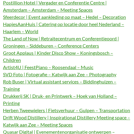
Postillion Hotel | Vergader en Conferentie Centre |
Amsterdam – Amsterdam – Meeting Spaces
Sfeerdecor | Event aankleding op maat – Hedel – Decoration
HapjesAanHuis | Catering op locatie door heel Nederland –
Haarlem – World
The Land of Now | Retraitecentrum en Conferentieoord |
Groningen – Siddeburen – Conference Centers
Groot Applaus | Kinder Disco Show – Koningsbosch –
Children
Artist4U | FeestPiano – Roosendaal – Music
SVD Foto | Fotografie – Katwijk aan Zee – Photography
Rob Buser | Virtual assistant services – Biddinghuizen –
Training
Drukkerij SK | Druk- en Printwerk – Hoek van Holland –
Printing
Herben Tweewielers | Fietsverhuur – Gulpen – Transportation
Drift Wood Distillery | Inspirational Distillery Meeting space –
Katwijk aan Zee – Meeting Spaces
Quasar Digital | Evenementenorganisatie ontwerpen –