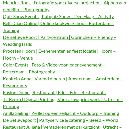
Maurius Roos | Fotografie voor diverse projecten – Alphen aan
den Rijn – Photography
Quiz Show Events | Pubquiz Show – Den Haag – Activity
Bella Ciao Online | Online kookworkshop – Rotterdam –
Training
De Betuwe Poort | Partycentrum | Gorinchem – Rhenoy –
Wedding Halls
Proosten Hoorn | Evenementen en feest locatie | Hoorn –
Hoorn – Venue
Color Events | Foto & Video voor ieder evenement –
Rotterdam – Photography
Kapitein Anna | Varend dineren | Amsterdam – Amsterdam –
Restaurants
Fusion Dome | Restaurant | Ede – Ede – Restaurants
TT Repro | Digital Printing | Voor al uw print werk – Utrecht –
Printing
Anilla Sailing | Zeilles op een zeiljacht – Ouddorp – Training
De Betuwepoort | Partyservice & catering – Beesd – World
Restaurant Juliana | Vergaderen met parkuitzicht | Utrecht –