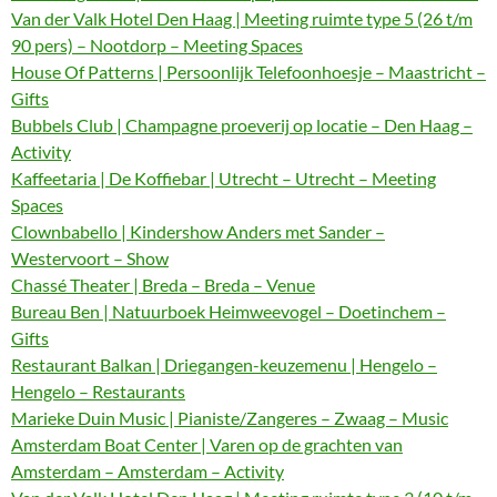
Van der Valk Hotel Den Haag | Meeting ruimte type 5 (26 t/m
90 pers) – Nootdorp – Meeting Spaces
House Of Patterns | Persoonlijk Telefoonhoesje – Maastricht –
Gifts
Bubbels Club | Champagne proeverij op locatie – Den Haag –
Activity
Kaffeetaria | De Koffiebar | Utrecht – Utrecht – Meeting
Spaces
Clownbabello | Kindershow Anders met Sander –
Westervoort – Show
Chassé Theater | Breda – Breda – Venue
Bureau Ben | Natuurboek Heimweevogel – Doetinchem –
Gifts
Restaurant Balkan | Driegangen-keuzemenu | Hengelo –
Hengelo – Restaurants
Marieke Duin Music | Pianiste/Zangeres – Zwaag – Music
Amsterdam Boat Center | Varen op de grachten van
Amsterdam – Amsterdam – Activity