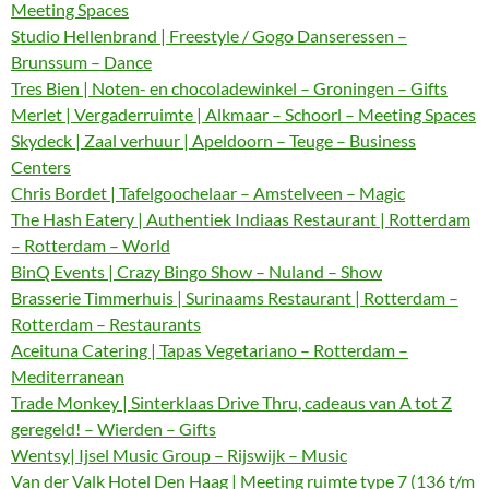
Meeting Spaces
Studio Hellenbrand | Freestyle / Gogo Danseressen –
Brunssum – Dance
Tres Bien | Noten- en chocoladewinkel – Groningen – Gifts
Merlet | Vergaderruimte | Alkmaar – Schoorl – Meeting Spaces
Skydeck | Zaal verhuur | Apeldoorn – Teuge – Business
Centers
Chris Bordet | Tafelgoochelaar – Amstelveen – Magic
The Hash Eatery | Authentiek Indiaas Restaurant | Rotterdam
– Rotterdam – World
BinQ Events | Crazy Bingo Show – Nuland – Show
Brasserie Timmerhuis | Surinaams Restaurant | Rotterdam –
Rotterdam – Restaurants
Aceituna Catering | Tapas Vegetariano – Rotterdam –
Mediterranean
Trade Monkey | Sinterklaas Drive Thru, cadeaus van A tot Z
geregeld! – Wierden – Gifts
Wentsy| Ijsel Music Group – Rijswijk – Music
Van der Valk Hotel Den Haag | Meeting ruimte type 7 (136 t/m