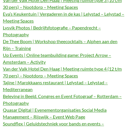
Van der Valk Hotel Den Haag | Meeting ruimte type 3 (10 t/m
30 pers) – Nootdorp – Meeting Spaces
Eva’s Keukentuin | Vergaderen in de kas | Lelystad – Lelystad –
Meeting Spaces
Lysvik Photos | Bedrijfsfotografie – Papendrecht –
Photography
De Thee Boom | Workshop theecocktails – Alphen aan den
Rijn – Training
Up Events | Online teambuilding game: Project Arrow –
Amsterdam – Activity
Van der Valk Hotel Den Haag | Meeting ruimte type 4 (12 t/m
70 pers) – Nootdorp – Meeting Spaces
Tajine | Marokkaans restaurant | Lelystad – Lelystad –
Mediterranean
Beleving in Beeld. Congres en Event Fotograaf – Rotterdam –
Photography
Quasar Digital | Evenementorganisaties Social Media
Management – Rijswijk – Event Web Page
Soundflex | Geluidstechniek voor bands en events –