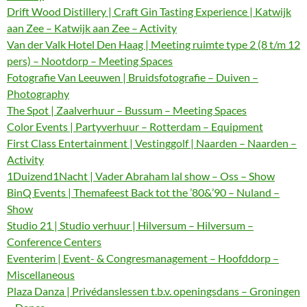
Drift Wood Distillery | Craft Gin Tasting Experience | Katwijk
aan Zee – Katwijk aan Zee – Activity
Van der Valk Hotel Den Haag | Meeting ruimte type 2 (8 t/m 12
pers) – Nootdorp – Meeting Spaces
Fotografie Van Leeuwen | Bruidsfotografie – Duiven –
Photography
The Spot | Zaalverhuur – Bussum – Meeting Spaces
Color Events | Partyverhuur – Rotterdam – Equipment
First Class Entertainment | Vestinggolf | Naarden – Naarden –
Activity
1Duizend1Nacht | Vader Abraham lal show – Oss – Show
BinQ Events | Themafeest Back tot the ’80&’90 – Nuland –
Show
Studio 21 | Studio verhuur | Hilversum – Hilversum –
Conference Centers
Eventerim | Event- & Congresmanagement – Hoofddorp –
Miscellaneous
Plaza Danza | Privédanslessen t.b.v. openingsdans – Groningen