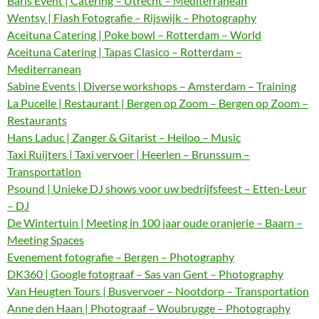
Baris Event | Catering – Utrecht – Mediterranean
Wentsy | Flash Fotografie – Rijswijk – Photography
Aceituna Catering | Poke bowl – Rotterdam – World
Aceituna Catering | Tapas Clasico – Rotterdam –
Mediterranean
Sabine Events | Diverse workshops – Amsterdam – Training
La Pucelle | Restaurant | Bergen op Zoom – Bergen op Zoom –
Restaurants
Hans Laduc | Zanger & Gitarist – Heiloo – Music
Taxi Ruijters | Taxi vervoer | Heerlen – Brunssum –
Transportation
Psound | Unieke DJ shows voor uw bedrijfsfeest – Etten-Leur
– DJ
De Wintertuin | Meeting in 100 jaar oude oranjerie – Baarn –
Meeting Spaces
Evenement fotografie – Bergen – Photography
DK360 | Google fotograaf – Sas van Gent – Photography
Van Heugten Tours | Busvervoer – Nootdorp – Transportation
Anne den Haan | Photograaf – Woubrugge – Photography