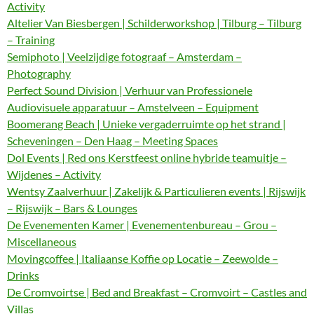
Activity
Altelier Van Biesbergen | Schilderworkshop | Tilburg – Tilburg
– Training
Semiphoto | Veelzijdige fotograaf – Amsterdam –
Photography
Perfect Sound Division | Verhuur van Professionele
Audiovisuele apparatuur – Amstelveen – Equipment
Boomerang Beach | Unieke vergaderruimte op het strand |
Scheveningen – Den Haag – Meeting Spaces
Dol Events | Red ons Kerstfeest online hybride teamuitje –
Wijdenes – Activity
Wentsy Zaalverhuur | Zakelijk & Particulieren events | Rijswijk
– Rijswijk – Bars & Lounges
De Evenementen Kamer | Evenementenbureau – Grou –
Miscellaneous
Movingcoffee | Italiaanse Koffie op Locatie – Zeewolde –
Drinks
De Cromvoirtse | Bed and Breakfast – Cromvoirt – Castles and
Villas