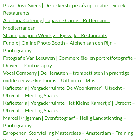
Pizza Drive Sneek | De lekkerste pizza’s op locatie – Sneek –
Restaurants
Aceituna Catering | Tapas de Carne – Rotterdam –
Mediterranean
Strandpaviljoen Wentsy – Rijswijk – Restaurants
Funpix | Online Photo Booth – Alphen aan den Rijn –
Photography
Fotografie Van Leeuwen | Commerciële- en portretfotografie –
Duiven – Photography
Vocal Company | De Herauten – trompettisten in prachtige
middeleeuwse kostuums – Uithoorn – Music
Kaffeetaria | Vergaderruimte ‘De Woonkamer’ | Utrecht –
Utrecht – Meeting Spaces
Kaffeetaria | Vergaderruimte ‘Het Kleine Kamertje’ | Utrecht –
Utrecht – Meeting Spaces
Marcel Krijgsman | Evenfotograaf – Heilig Landstichting –
Photography
Earopener | Storytelling Masterclass – Amsterdam – Training