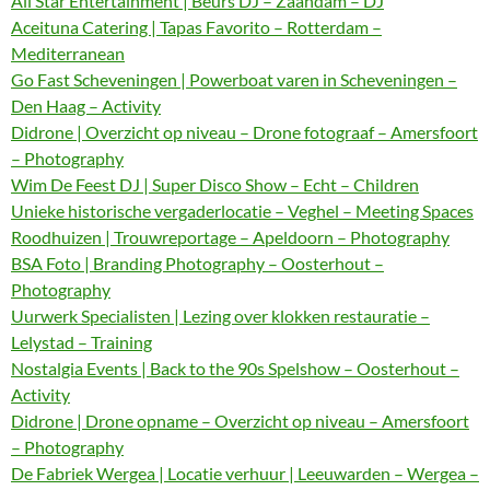
All Star Entertainment | Beurs DJ – Zaandam – DJ
Aceituna Catering | Tapas Favorito – Rotterdam –
Mediterranean
Go Fast Scheveningen | Powerboat varen in Scheveningen –
Den Haag – Activity
Didrone | Overzicht op niveau – Drone fotograaf – Amersfoort
– Photography
Wim De Feest DJ | Super Disco Show – Echt – Children
Unieke historische vergaderlocatie – Veghel – Meeting Spaces
Roodhuizen | Trouwreportage – Apeldoorn – Photography
BSA Foto | Branding Photography – Oosterhout –
Photography
Uurwerk Specialisten | Lezing over klokken restauratie –
Lelystad – Training
Nostalgia Events | Back to the 90s Spelshow – Oosterhout –
Activity
Didrone | Drone opname – Overzicht op niveau – Amersfoort
– Photography
De Fabriek Wergea | Locatie verhuur | Leeuwarden – Wergea –