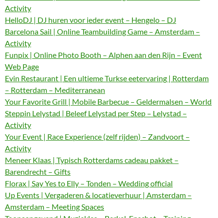
Activity
HelloDJ | DJ huren voor ieder event – Hengelo – DJ
Barcelona Sail | Online Teambuilding Game – Amsterdam –
Activity
Funpix | Online Photo Booth – Alphen aan den Rijn – Event
Web Page
Evin Restaurant | Een ultieme Turkse eetervaring | Rotterdam
– Rotterdam – Mediterranean
Your Favorite Grill | Mobile Barbecue – Geldermalsen – World
Steppin Lelystad | Beleef Lelystad per Step – Lelystad –
Activity
Your Event | Race Experience (zelf rijden) – Zandvoort –
Activity
Meneer Klaas | Typisch Rotterdams cadeau pakket –
Barendrecht – Gifts
Florax | Say Yes to Elly – Tonden – Wedding official
Up Events | Vergaderen & locatieverhuur | Amsterdam –
Amsterdam – Meeting Spaces