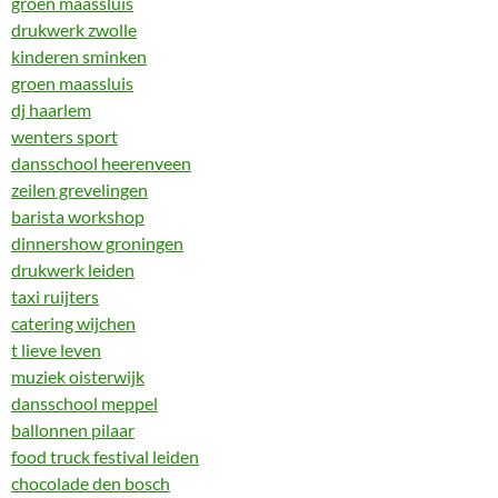
groen maassluis
drukwerk zwolle
kinderen sminken
groen maassluis
dj haarlem
wenters sport
dansschool heerenveen
zeilen grevelingen
barista workshop
dinnershow groningen
drukwerk leiden
taxi ruijters
catering wijchen
t lieve leven
muziek oisterwijk
dansschool meppel
ballonnen pilaar
food truck festival leiden
chocolade den bosch