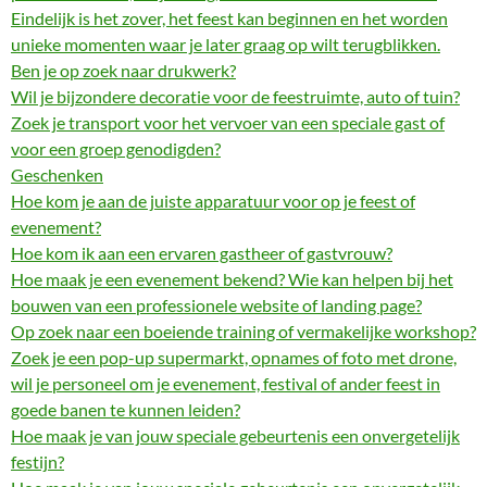
Eindelijk is het zover, het feest kan beginnen en het worden
unieke momenten waar je later graag op wilt terugblikken.
Ben je op zoek naar drukwerk?
Wil je bijzondere decoratie voor de feestruimte, auto of tuin?
Zoek je transport voor het vervoer van een speciale gast of
voor een groep genodigden?
Geschenken
Hoe kom je aan de juiste apparatuur voor op je feest of
evenement?
Hoe kom ik aan een ervaren gastheer of gastvrouw?
Hoe maak je een evenement bekend? Wie kan helpen bij het
bouwen van een professionele website of landing page?
Op zoek naar een boeiende training of vermakelijke workshop?
Zoek je een pop-up supermarkt, opnames of foto met drone,
wil je personeel om je evenement, festival of ander feest in
goede banen te kunnen leiden?
Hoe maak je van jouw speciale gebeurtenis een onvergetelijk
festijn?