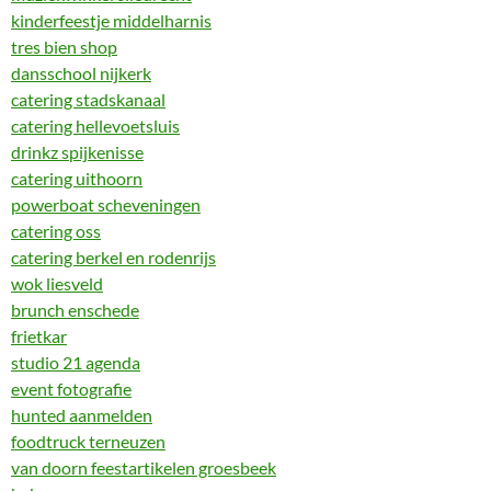
kinderfeestje middelharnis
tres bien shop
dansschool nijkerk
catering stadskanaal
catering hellevoetsluis
drinkz spijkenisse
catering uithoorn
powerboat scheveningen
catering oss
catering berkel en rodenrijs
wok liesveld
brunch enschede
frietkar
studio 21 agenda
event fotografie
hunted aanmelden
foodtruck terneuzen
van doorn feestartikelen groesbeek