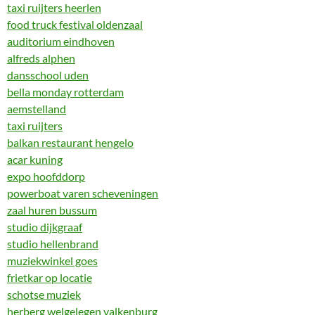
taxi ruijters heerlen
food truck festival oldenzaal
auditorium eindhoven
alfreds alphen
dansschool uden
bella monday rotterdam
aemstelland
taxi ruijters
balkan restaurant hengelo
acar kuning
expo hoofddorp
powerboat varen scheveningen
zaal huren bussum
studio dijkgraaf
studio hellenbrand
muziekwinkel goes
frietkar op locatie
schotse muziek
herberg welgelegen valkenburg