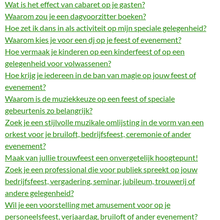
Wat is het effect van cabaret op je gasten?
Waarom zou je een dagvoorzitter boeken?
Hoe zet ik dans in als activiteit op mijn speciale gelegenheid?
Waarom kies je voor een dj op je feest of evenement?
Hoe vermaak je kinderen op een kinderfeest of op een
gelegenheid voor volwassenen?
Hoe krijg je iedereen in de ban van magie op jouw feest of
evenement?
Waarom is de muziekkeuze op een feest of speciale
gebeurtenis zo belangrijk?
Zoek je een stijlvolle muzikale omlijsting in de vorm van een
orkest voor je bruiloft, bedrijfsfeest, ceremonie of ander
evenement?
Maak van jullie trouwfeest een onvergetelijk hoogtepunt!
Zoek je een professional die voor publiek spreekt op jouw
bedrijfsfeest, vergadering, seminar, jubileum, trouwerij of
andere gelegenheid?
Wil je een voorstelling met amusement voor op je
personeelsfeest, verjaardag, bruiloft of ander evenement?