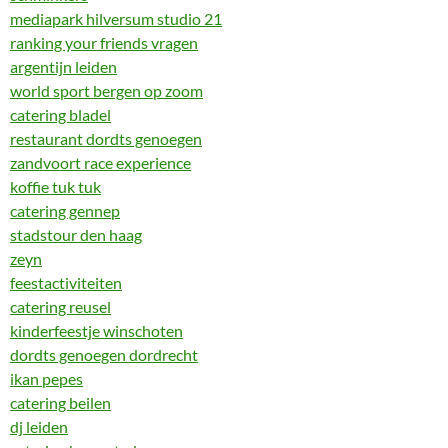
mediapark hilversum studio 21
ranking your friends vragen
argentijn leiden
world sport bergen op zoom
catering bladel
restaurant dordts genoegen
zandvoort race experience
koffie tuk tuk
catering gennep
stadstour den haag
zeyn
feestactiviteiten
catering reusel
kinderfeestje winschoten
dordts genoegen dordrecht
ikan pepes
catering beilen
dj leiden