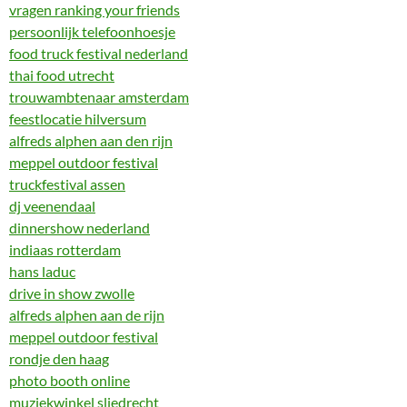
vragen ranking your friends
persoonlijk telefoonhoesje
food truck festival nederland
thai food utrecht
trouwambtenaar amsterdam
feestlocatie hilversum
alfreds alphen aan den rijn
meppel outdoor festival
truckfestival assen
dj veenendaal
dinnershow nederland
indiaas rotterdam
hans laduc
drive in show zwolle
alfreds alphen aan de rijn
meppel outdoor festival
rondje den haag
photo booth online
muziekwinkel sliedrecht