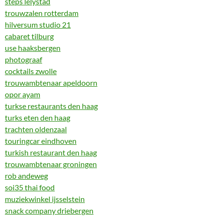
steps lelystad
trouwzalen rotterdam
hilversum studio 21
cabaret tilburg
use haaksbergen
photograaf
cocktails zwolle
trouwambtenaar apeldoorn
opor ayam
turkse restaurants den haag
turks eten den haag
trachten oldenzaal
touringcar eindhoven
turkish restaurant den haag
trouwambtenaar groningen
rob andeweg
soi35 thai food
muziekwinkel ijsselstein
snack company driebergen