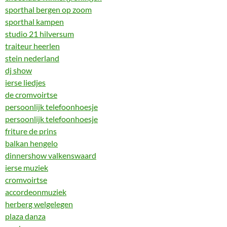
sporthal bergen op zoom
sporthal kampen
studio 21 hilversum
traiteur heerlen
stein nederland
dj show
ierse liedjes
de cromvoirtse
persoonlijk telefoonhoesje
persoonlijk telefoonhoesje
friture de prins
balkan hengelo
dinnershow valkenswaard
ierse muziek
cromvoirtse
accordeonmuziek
herberg welgelegen
plaza danza