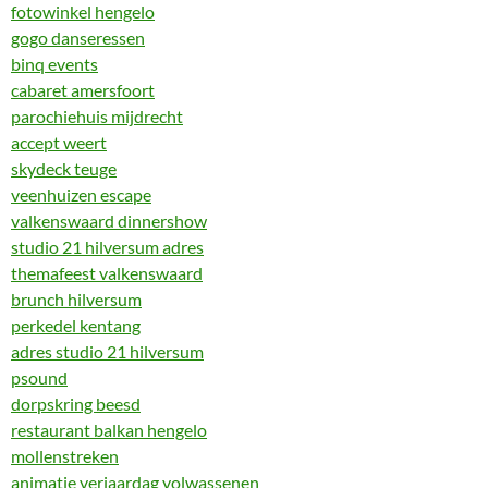
fotowinkel hengelo
gogo danseressen
binq events
cabaret amersfoort
parochiehuis mijdrecht
accept weert
skydeck teuge
veenhuizen escape
valkenswaard dinnershow
studio 21 hilversum adres
themafeest valkenswaard
brunch hilversum
perkedel kentang
adres studio 21 hilversum
psound
dorpskring beesd
restaurant balkan hengelo
mollenstreken
animatie verjaardag volwassenen