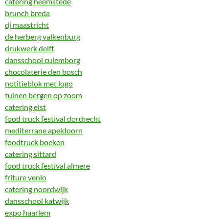
catering heemstede
brunch breda
dj maastricht
de herberg valkenburg
drukwerk delft
dansschool culemborg
chocolaterie den bosch
notitieblok met logo
tuinen bergen op zoom
catering elst
food truck festival dordrecht
mediterrane apeldoorn
foodtruck boeken
catering sittard
food truck festival almere
friture venlo
catering noordwijk
dansschool katwijk
expo haarlem