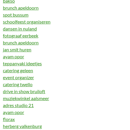
bakso
brunch apeldoorn
spot bussum
schoolfeest organiseren
dansen in nuland
fotograaf eerbeek
brunch apeldoorn
jan smit huren
ayam opor
teppanyaki ideetjes
catering geleen
event organizer
catering twello
drive in show bruiloft
muziekwinkel aalsmeer
adres studio 21
ayam opor
florax
herberg valkenburg