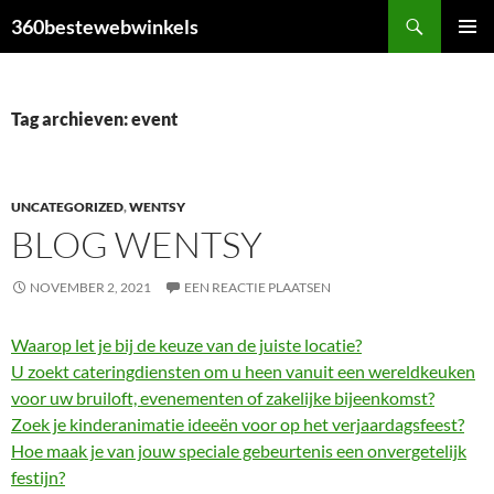
Ga
Zoeken
360bestewebwinkels
naar
PRIMAI
de
MENU
inhoud
Tag archieven: event
UNCATEGORIZED
,
WENTSY
BLOG WENTSY
NOVEMBER 2, 2021
EEN REACTIE PLAATSEN
Waarop let je bij de keuze van de juiste locatie?
U zoekt cateringdiensten om u heen vanuit een wereldkeuken
voor uw bruiloft, evenementen of zakelijke bijeenkomst?
Zoek je kinderanimatie ideeën voor op het verjaardagsfeest?
Hoe maak je van jouw speciale gebeurtenis een onvergetelijk
festijn?