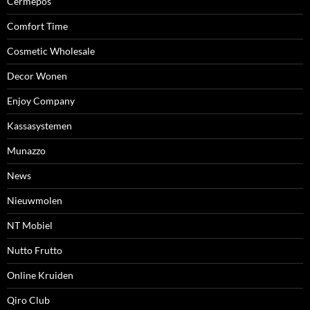
Cermepos
Comfort Time
Cosmetic Wholesale
Decor Wonen
Enjoy Company
Kassasystemen
Munazzo
News
Nieuwmolen
NT Mobiel
Nutto Frutto
Online Kruiden
Qiro Club