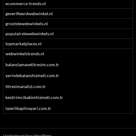
ecommerce-trends.nl
geverifieerdwebwinkel.nl
grootstewebwinkels.nl
populairstewebwinkels.nl
topmarkatplaces.nl
webwinkelstrends.nl
balanslamavetitresim.com.tr
yerindebalanshizmeti.com.tr
titresimanalizi.com.tr
kestirimcibakimhizmeti.com.tr
lazerlikaplinayari.com.tr
Ondersteund door WordPress