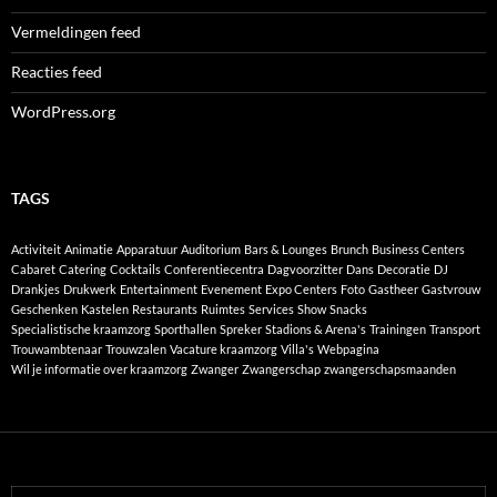
Vermeldingen feed
Reacties feed
WordPress.org
TAGS
Activiteit
Animatie
Apparatuur
Auditorium
Bars & Lounges
Brunch
Business Centers
Cabaret
Catering
Cocktails
Conferentiecentra
Dagvoorzitter
Dans
Decoratie
DJ
Drankjes
Drukwerk
Entertainment
Evenement
Expo Centers
Foto
Gastheer
Gastvrouw
Geschenken
Kastelen
Restaurants
Ruimtes
Services
Show
Snacks
Specialistische kraamzorg
Sporthallen
Spreker
Stadions & Arena's
Trainingen
Transport
Trouwambtenaar
Trouwzalen
Vacature kraamzorg
Villa's
Webpagina
Wil je informatie over kraamzorg
Zwanger
Zwangerschap
zwangerschapsmaanden