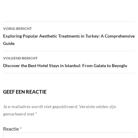
Bericht
VORIG BERICHT
navigatie
Exploring Popular Aesthetic Treatments in Turkey: A Comprehensive
Guide
VOLGEND BERICHT
Discover the Best Hotel Stays in Istanbul: From Galata to Beyoglu
GEEF EEN REACTIE
Je e-mailadres wordt niet gepubliceerd.
Vereiste velden zijn
gemarkeerd met
*
Reactie
*