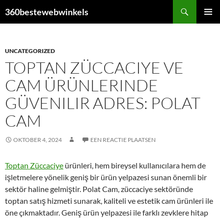
Ga
Zoeken
360bestewebwinkels
naar
PRIMAI
de
MENU
inhoud
UNCATEGORIZED
TOPTAN ZÜCCACIYE VE
CAM ÜRÜNLERINDE
GÜVENILIR ADRES: POLAT
CAM
OKTOBER 4, 2024
EEN REACTIE PLAATSEN
Toptan Züccaciye
ürünleri, hem bireysel kullanıcılara hem de
işletmelere yönelik geniş bir ürün yelpazesi sunan önemli bir
sektör haline gelmiştir. Polat Cam, züccaciye sektöründe
toptan satış hizmeti sunarak, kaliteli ve estetik cam ürünleri ile
öne çıkmaktadır. Geniş ürün yelpazesi ile farklı zevklere hitap