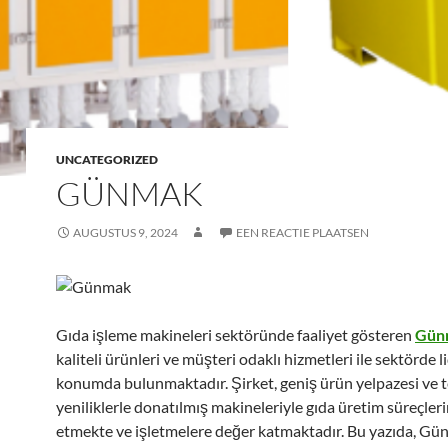
UNCATEGORIZED
GÜNMAK
AUGUSTUS 9, 2024
EEN REACTIE PLAATSEN
Gıda işleme makineleri sektöründe faaliyet gösteren
Gün
kaliteli ürünleri ve müşteri odaklı hizmetleri ile sektörde l
konumda bulunmaktadır. Şirket, geniş ürün yelpazesi ve t
yeniliklerle donatılmış makineleriyle gıda üretim süreçler
etmekte ve işletmelere değer katmaktadır. Bu yazıda, G