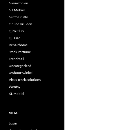
Nieuwmolen
NT Mobiel
Nutto Frutto
Online Kruiden
Qiro Club
Quasar
Repairhome
Stock Perfume
Trendmall
Uncategorized
Uwbuurtwinkel
Virus Track Solutions
Wentsy
XL Mobiel
META
Login