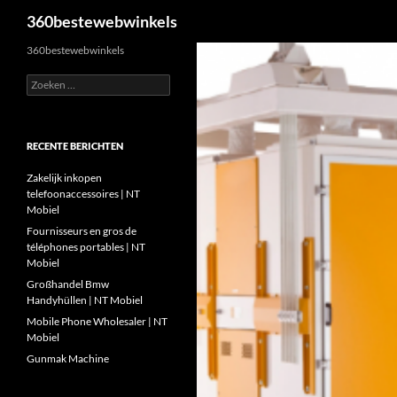
Zoeken
360bestewebwinkels
Ga
360bestewebwinkels
naar
Zoeken
de
naar:
inhoud
RECENTE BERICHTEN
Zakelijk inkopen
telefoonaccessoires | NT
Mobiel
Fournisseurs en gros de
téléphones portables | NT
Mobiel
Großhandel Bmw
Handyhüllen | NT Mobiel
Mobile Phone Wholesaler | NT
Mobiel
Gunmak Machine