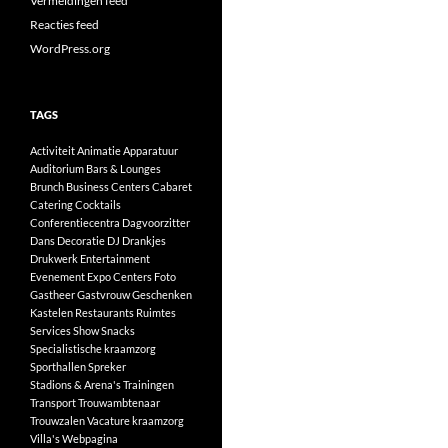
Vermeldingen feed
Reacties feed
WordPress.org
TAGS
Activiteit
Animatie
Apparatuur
Auditorium
Bars & Lounges
Brunch
Business Centers
Cabaret
Catering
Cocktails
Conferentiecentra
Dagvoorzitter
Dans
Decoratie
DJ
Drankjes
Drukwerk
Entertainment
Evenement
Expo Centers
Foto
Gastheer
Gastvrouw
Geschenken
Kastelen
Restaurants
Ruimtes
Services
Show
Snacks
Specialistische kraamzorg
Sporthallen
Spreker
Stadions & Arena's
Trainingen
Transport
Trouwambtenaar
Trouwzalen
Vacature kraamzorg
Villa's
Webpagina