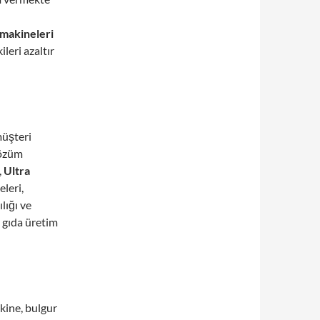
 makineleri
leri azaltır
 müşteri
çözüm
,
Ultra
leri,
lığı ve
 gıda üretim
ne, bulgur