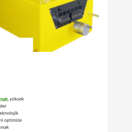
mak
, yüksek
ider
eknolojik
ini optimize
ünmak