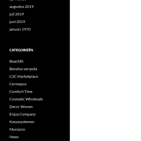
augustus 2019
juli 2019
juni 2019
januari 1970
CATEGORIEËN
Beachfit
Benelux veranda
C2C Marketplace
Cermepos
Comfort Time
Cosmetic Wholesale
Decor Wonen
Enjoy Company
Kassasystemen
Munazzo
News