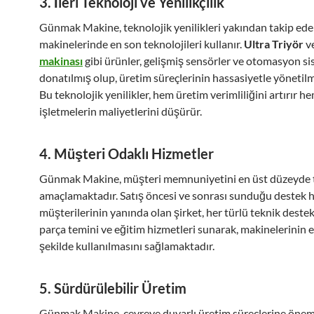
3.
İleri Teknoloji ve Yenilikçilik
Günmak Makine, teknolojik yenilikleri yakından takip ede
makinelerinde en son teknolojileri kullanır.
Ultra Triyör
v
makinası
gibi ürünler, gelişmiş sensörler ve otomasyon sis
donatılmış olup, üretim süreçlerinin hassasiyetle yönetilm
Bu teknolojik yenilikler, hem üretim verimliliğini artırır h
işletmelerin maliyetlerini düşürür.
4.
Müşteri Odaklı Hizmetler
Günmak Makine, müşteri memnuniyetini en üst düzeyde 
amaçlamaktadır. Satış öncesi ve sonrası sunduğu destek hi
müşterilerinin yanında olan şirket, her türlü teknik deste
parça temini ve eğitim hizmetleri sunarak, makinelerinin e
şekilde kullanılmasını sağlamaktadır.
5.
Sürdürülebilir Üretim
Günmak Makine, çevreye duyarlı üretim süreçlerine öne