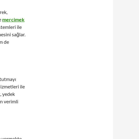
rek,
e
mercimek
temleri ile
esini sağlar.
em de
tutmayı
zmetleri ile
k, yedek
n verimli
m vermekte