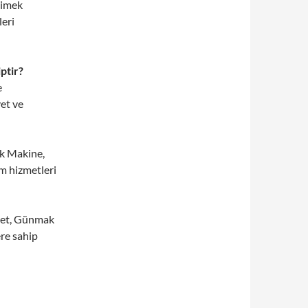
cimek
leri
ptir?
e
et ve
 Makine,
im hizmetleri
et, Günmak
ere sahip