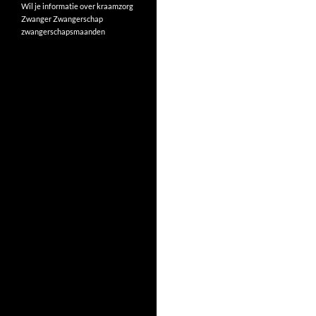
Wil je informatie over kraamzorg
Zwanger
Zwangerschap
zwangerschapsmaanden