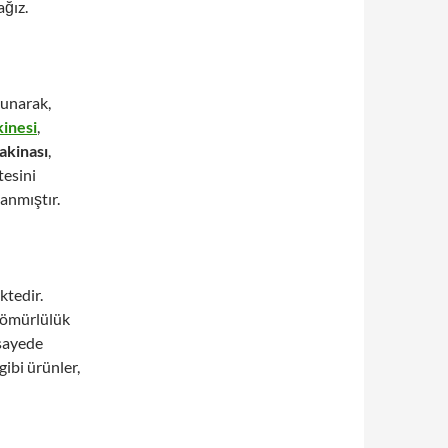
ağız.
sunarak,
inesi
,
kinası
,
tesini
lanmıştır.
tedir.
n ömürlülük
 sayede
gibi ürünler,