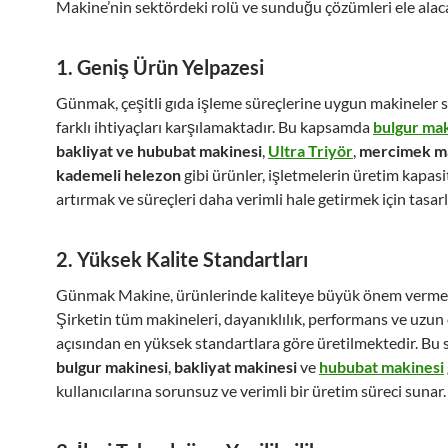
Makine’nin sektördeki rolü ve sunduğu çözümleri ele alac
1.
Geniş Ürün Yelpazesi
Günmak, çeşitli gıda işleme süreçlerine uygun makineler 
farklı ihtiyaçları karşılamaktadır. Bu kapsamda
bulgur mak
bakliyat ve hububat makinesi
,
Ultra Triyör
,
mercimek ma
kademeli helezon
gibi ürünler, işletmelerin üretim kapasi
artırmak ve süreçleri daha verimli hale getirmek için tasar
2.
Yüksek Kalite Standartları
Günmak Makine, ürünlerinde kaliteye büyük önem vermek
Şirketin tüm makineleri, dayanıklılık, performans ve uzu
açısından en yüksek standartlara göre üretilmektedir. Bu
bulgur makinesi
,
bakliyat makinesi
ve
hububat makinesi
kullanıcılarına sorunsuz ve verimli bir üretim süreci sunar.