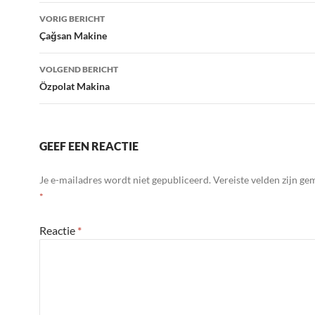
Bericht
VORIG BERICHT
navigatie
Çağsan Makine
VOLGEND BERICHT
Özpolat Makina
GEEF EEN REACTIE
Je e-mailadres wordt niet gepubliceerd.
Vereiste velden zijn g
*
Reactie
*