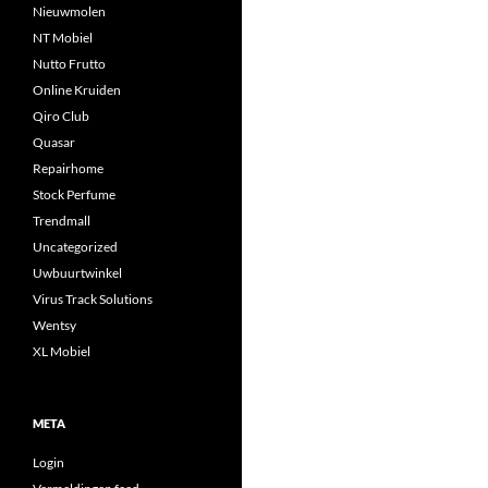
Nieuwmolen
NT Mobiel
Nutto Frutto
Online Kruiden
Qiro Club
Quasar
Repairhome
Stock Perfume
Trendmall
Uncategorized
Uwbuurtwinkel
Virus Track Solutions
Wentsy
XL Mobiel
META
Login