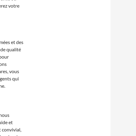
erez votre
mées et des
de qualité
 pour
ions
ares, vous
gents qui
ne.
 nous
uide et
 convivial,