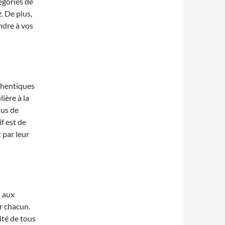
égories de
. De plus,
ndre à vos
thentiques
ière à la
sus de
f est de
 par leur
s aux
r chacun.
ité de tous