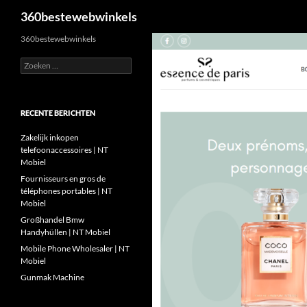
Zoeken
360bestewebwinkels
Ga
360bestewebwinkels
naar
Zoeken
de
naar:
inhoud
RECENTE BERICHTEN
Zakelijk inkopen
telefoonaccessoires | NT
Mobiel
Fournisseurs en gros de
téléphones portables | NT
Mobiel
Großhandel Bmw
Handyhüllen | NT Mobiel
Mobile Phone Wholesaler | NT
Mobiel
Gunmak Machine