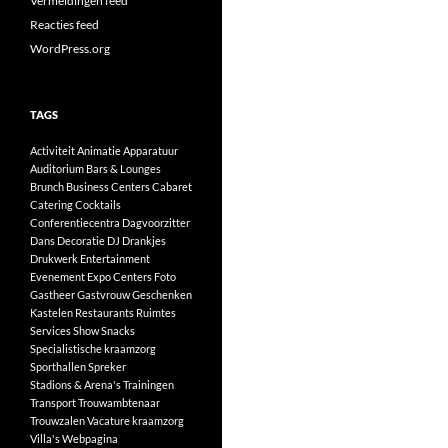
Vermeldingen feed
Reacties feed
WordPress.org
TAGS
Activiteit
Animatie
Apparatuur
Auditorium
Bars & Lounges
Brunch
Business Centers
Cabaret
Catering
Cocktails
Conferentiecentra
Dagvoorzitter
Dans
Decoratie
DJ
Drankjes
Drukwerk
Entertainment
Evenement
Expo Centers
Foto
Gastheer
Gastvrouw
Geschenken
Kastelen
Restaurants
Ruimtes
Services
Show
Snacks
Specialistische kraamzorg
Sporthallen
Spreker
Stadions & Arena's
Trainingen
Transport
Trouwambtenaar
Trouwzalen
Vacature kraamzorg
Villa's
Webpagina