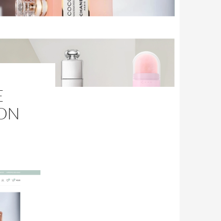
E
ION