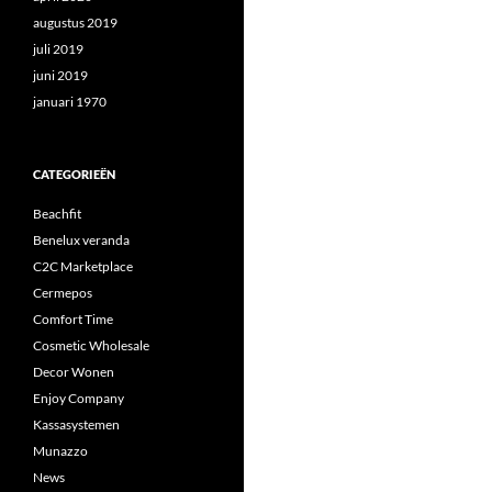
augustus 2019
juli 2019
juni 2019
januari 1970
CATEGORIEËN
Beachfit
Benelux veranda
C2C Marketplace
Cermepos
Comfort Time
Cosmetic Wholesale
Decor Wonen
Enjoy Company
Kassasystemen
Munazzo
News