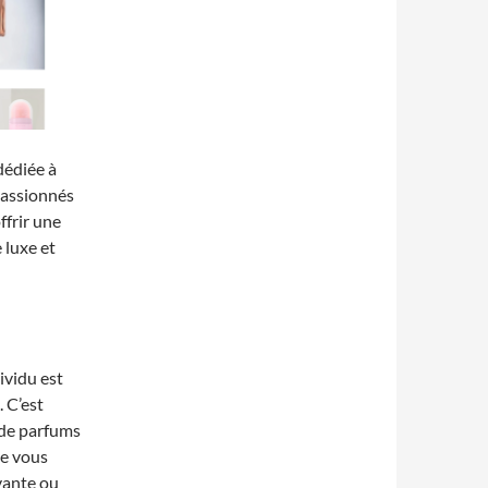
dédiée à
passionnés
ffrir une
 luxe et
ividu est
. C’est
de parfums
ue vous
vante ou