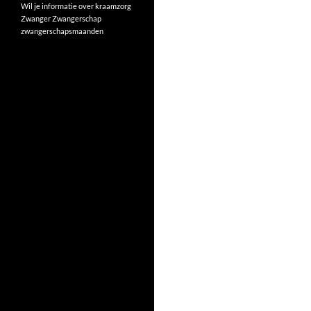
Wil je informatie over kraamzorg
Zwanger
Zwangerschap
zwangerschapsmaanden