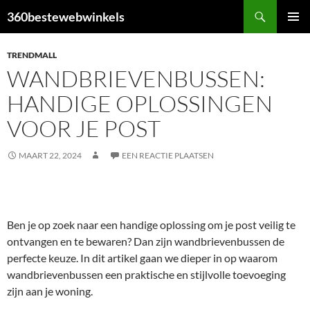
Ga
Zoeken
360bestewebwinkels
naar
PRIMAI
de
MENU
TRENDMALL
inhoud
WANDBRIEVENBUSSEN:
HANDIGE OPLOSSINGEN
VOOR JE POST
MAART 22, 2024
EEN REACTIE PLAATSEN
Ben je op zoek naar een handige oplossing om je post veilig te
ontvangen en te bewaren? Dan zijn wandbrievenbussen de
perfecte keuze. In dit artikel gaan we dieper in op waarom
wandbrievenbussen een praktische en stijlvolle toevoeging
zijn aan je woning.