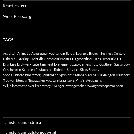
Reacties feed
WordPress.org
TAGS
Activiteit
Animatie
Apparatuur
Auditorium
Bars & Lounges
Brunch
Business Centers
Cabaret
Catering
Cocktails
Conferentiecentra
Dagvoorzitter
Dans
Decoratie
DJ
Drankjes
Drukwerk
Entertainment
Evenement
Expo Centers
Foto
Gastheer
Gastvrouw
Geschenken
Kastelen
Restaurants
Ruimtes
Services
Show
Snacks
Specialistische kraamzorg
Sporthallen
Spreker
Stadions & Arena's
Trainingen
Transport
Trouwambtenaar
Trouwzalen
Vacature kraamzorg
Villa's
Webpagina
Wil je informatie over kraamzorg
Zwanger
Zwangerschap
zwangerschapsmaanden
amsterdamauditie.nl
amsterdamlaatstenieuws.nl