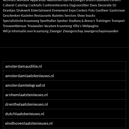
Cabaret
Catering
Cocktails
Conferentiecentra
Dagvoorzitter
Dans
Decoratie
DJ
Drankjes
Drukwerk
Entertainment
Evenement
Expo Centers
Foto
Gastheer
Gastvrouw
Geschenken
Kastelen
Restaurants
Ruimtes
Services
Show
Snacks
Specialistische kraamzorg
Sporthallen
Spreker
Stadions & Arena's
Trainingen
Transport
Trouwambtenaar
Trouwzalen
Vacature kraamzorg
Villa's
Webpagina
Wil je informatie over kraamzorg
Zwanger
Zwangerschap
zwangerschapsmaanden
amsterdamauditie.nl
amsterdamlaatstenieuws.nl
amsterdamtelegraaf.nl
arnhemlaatstenieuws.nl
drenthelaatstenieuws.nl
dutchlaatstenieuws.nl
eindhovenlaatstenieuws.nl