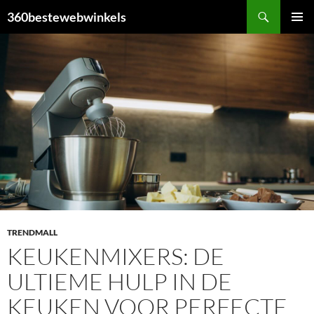
Ga
Zoeken
360bestewebwinkels
naar
PRIMAI
de
MENU
inhoud
TRENDMALL
KEUKENMIXERS: DE
ULTIEME HULP IN DE
KEUKEN VOOR PERFECTE