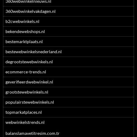
360webwinkelnieuws.nl
360webwinkelvakdagen.nl
b2cwebwinkels.nl
bekendewebshops.nl
bestemarktplaats.nl
bestewebwinkelsnederland.nl
degrootstewebwinkels.nl
ecommerce-trends.nl
geverifieerdwebwinkel.nl
grootstewebwinkels.nl
populairstewebwinkels.nl
topmarkatplaces.nl
webwinkelstrends.nl
balanslamavetitresim.com.tr