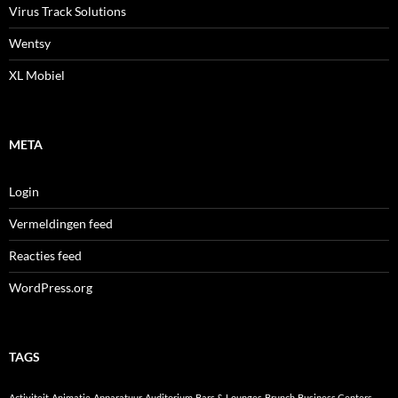
Virus Track Solutions
Wentsy
XL Mobiel
META
Login
Vermeldingen feed
Reacties feed
WordPress.org
TAGS
Activiteit
Animatie
Apparatuur
Auditorium
Bars & Lounges
Brunch
Business Centers