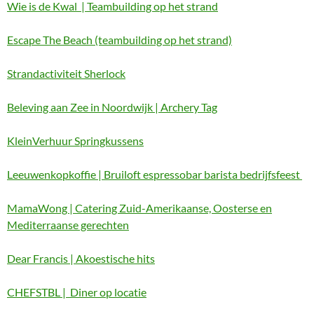
Wie is de Kwal | Teambuilding op het strand
Escape The Beach (teambuilding op het strand)
Strandactiviteit Sherlock
Beleving aan Zee in Noordwijk | Archery Tag
KleinVerhuur Springkussens
Leeuwenkopkoffie | Bruiloft espressobar barista bedrijfsfeest
MamaWong | Catering Zuid-Amerikaanse, Oosterse en
Mediterraanse gerechten
Dear Francis | Akoestische hits
CHEFSTBL | Diner op locatie