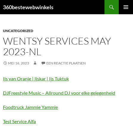
Ga
Zoeken
360bestewebwinkels
naar
PRIMAI
de
MENU
inhoud
UNCATEGORIZED
WENTSY SERVICES MAY
2023-NL
MEI 16, 2023
EEN REACTIE PLAATSEN
Ijs van Oranje | Ijskar | Ijs Tuktuk
DJFreestyle Music – Allround DJ voor elke gelegenheid
Foodtruck Jammie Yammie
Test Service Alfa