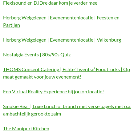
Flexisound en DJDre daar kom je verder mee
Herberg Welgelegen | Evenementenlocatie | Feesten en
Partijen
Herberg Welgelegen | Evenementenlocatie | Valkenburg
Nostalgia Events | 80s/90s Quiz
THOMS Concept Catering | Echte ‘Twentse’ Foodtrucks | Op
maat gemaakt voor jouw evenement!
Een Virtual Reality Experience bij jou op locatie!
Smokie Bear | Luxe Lunch of brunch met verse bagels met o.a.
ambachtelijk gerookte zalm
The Manipuri Kitchen