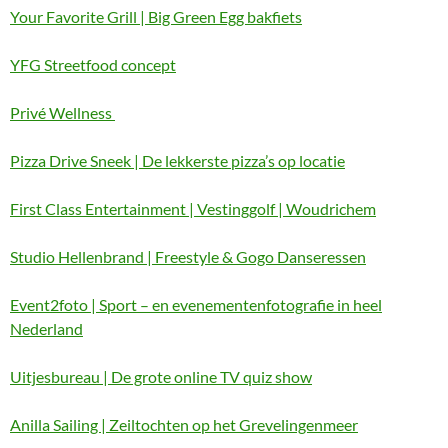
Your Favorite Grill | Big Green Egg bakfiets
YFG Streetfood concept
Privé Wellness
Pizza Drive Sneek | De lekkerste pizza’s op locatie
First Class Entertainment | Vestinggolf | Woudrichem
Studio Hellenbrand | Freestyle & Gogo Danseressen
Event2foto | Sport – en evenementenfotografie in heel
Nederland
Uitjesbureau | De grote online TV quiz show
Anilla Sailing | Zeiltochten op het Grevelingenmeer