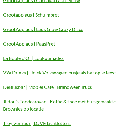
GrootApplaus | Carnaval Disco Show
Grootapplaus | Schuimpret
GrootApplaus | Leds Glow Crazy Disco
GrootApplaus | PaasPret
La Boule d’Or | Loukoumades
VW Drinks | Uniek Volkswagen busje als bar op je feest
DeBlusbar | Mobiel Café | Brandweer Truck
Jildou’s Foodcaravan | Koffie & thee met huisgemaakte
Brownies op locatie
Troy Verhuur | LOVE Lichtletters