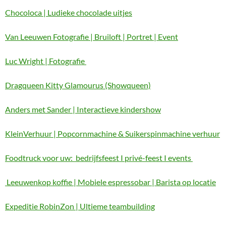
Chocoloca | Ludieke chocolade uitjes
Van Leeuwen Fotografie | Bruiloft | Portret | Event
Luc Wright | Fotografie
Dragqueen Kitty Glamourus (Showqueen)
Anders met Sander | Interactieve kindershow
KleinVerhuur | Popcornmachine & Suikerspinmachine verhuur
Foodtruck voor uw: bedrijfsfeest I privé-feest I events
Leeuwenkop koffie | Mobiele espressobar | Barista op locatie
Expeditie RobinZon | Ultieme teambuilding