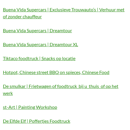
Buena Vida Supercars | Exclusieve Trouwauto’s | Verhuur met
of zonder chauffeur
Buena Vida Supercars | Dreamtour
Buena Vida Supercars | Dreamtour XL
Tiktaco foodtruck | Snacks op locatie
Hotpot, Chinese street BBQ on spieces, Chinese Food
De smulkar | Frietwagen of foodtruck bij u thuis of op het
werk
st-Art | Painting Workshop
De Elfde Elf | Poffertjes Foodtruck