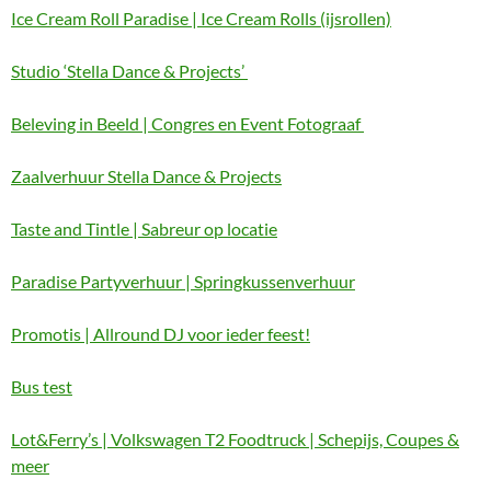
Ice Cream Roll Paradise | Ice Cream Rolls (ijsrollen)
Studio ‘Stella Dance & Projects’
Beleving in Beeld | Congres en Event Fotograaf
Zaalverhuur Stella Dance & Projects
Taste and Tintle | Sabreur op locatie
Paradise Partyverhuur | Springkussenverhuur
Promotis | Allround DJ voor ieder feest!
Bus test
Lot&Ferry’s | Volkswagen T2 Foodtruck | Schepijs, Coupes &
meer