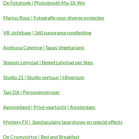
De Fotohoek | Photobooth Ma-Di-Wo
Marius Roos | Fotografie voor diverse projecten
VR-zichtbaar | 360 panorama rondleiding
Aceituna Catering | Tapas Vegetariano
Steppin Lelystad | Beleef Lelystad per Step
Studio 21 | Studio verhuur | Hilversum
Taxi DA | Personenvervoer
Aemstelland | Privé vaartocht | Amsterdam
Mystery FX | Spectaculaire lasershows en special effects
De Cromvoirtse | Bed and Breakfast