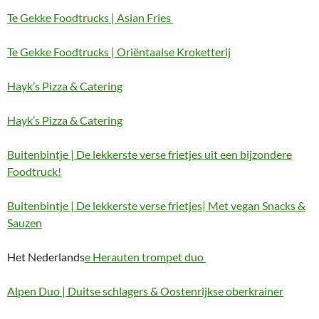
Te Gekke Foodtrucks | Asian Fries
Te Gekke Foodtrucks | Oriëntaalse Kroketterij
Hayk’s Pizza & Catering
Hayk’s Pizza & Catering
Buitenbintje | De lekkerste verse frietjes uit een bijzondere
Foodtruck!
Buitenbintje | De lekkerste verse frietjes| Met vegan Snacks &
Sauzen
Het Nederlands
e Herauten trompet duo
Alpen Duo | Duitse schlagers & Oostenrijkse oberkrainer