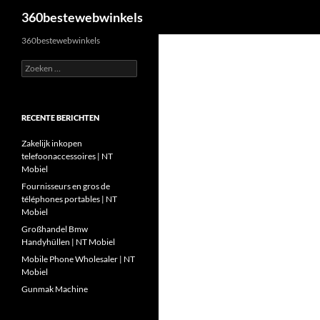
Zoeken
360bestewebwinkels
Ga
360bestewebwinkels
naar
Zoeken
de
naar:
inhoud
RECENTE BERICHTEN
Zakelijk inkopen
telefoonaccessoires | NT
Mobiel
Fournisseurs en gros de
téléphones portables | NT
Mobiel
Großhandel Bmw
Handyhüllen | NT Mobiel
Mobile Phone Wholesaler | NT
Mobiel
Gunmak Machine