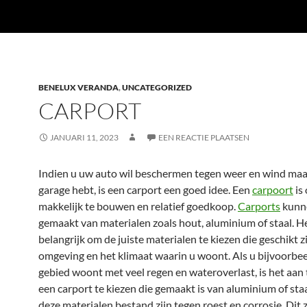
BENELUX VERANDA
,
UNCATEGORIZED
CARPORT
JANUARI 11, 2023
EEN REACTIE PLAATSEN
Indien u uw auto wil beschermen tegen weer en wind maa
garage hebt, is een carport een goed idee. Een
carpoort
is
makkelijk te bouwen en relatief goedkoop.
Carports
kunn
gemaakt van materialen zoals hout, aluminium of staal. He
belangrijk om de juiste materialen te kiezen die geschikt z
omgeving en het klimaat waarin u woont. Als u bijvoorbee
gebied woont met veel regen en wateroverlast, is het aan
een carport te kiezen die gemaakt is van aluminium of sta
deze materialen bestand zijn tegen roest en corrosie. Dit 