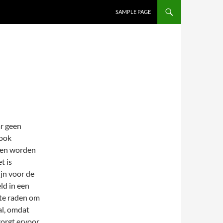
SAMPLE PAGE
r geen
 ook
en worden
t is
ijn voor de
ld in een
 te raden om
al, omdat
zorgt ervoor