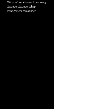
Wil je informatie over kraamzorg
Zwanger
Zwangerschap
zwangerschapsmaanden