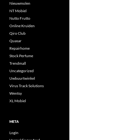
Nieuwmolen
NT Mobiel
Nutto Frutto
Online Kruiden
Qiro Club
Quasar
Repairhome
Stock Perfume
Trendmall
Uncategorized
Uwbuurtwinkel
Virus Track Solutions
Wentsy
XL Mobiel
META
Login