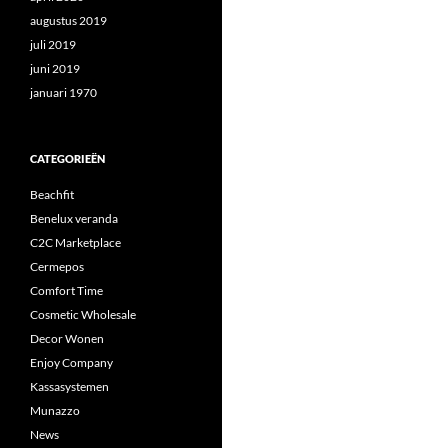
augustus 2019
juli 2019
juni 2019
januari 1970
CATEGORIEËN
Beachfit
Benelux veranda
C2C Marketplace
Cermepos
Comfort Time
Cosmetic Wholesale
Decor Wonen
Enjoy Company
Kassasystemen
Munazzo
News