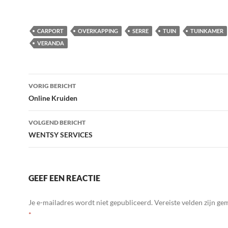
CARPORT
OVERKAPPING
SERRE
TUIN
TUINKAMER
VERANDA
Bericht
VORIG BERICHT
navigatie
Online Kruiden
VOLGEND BERICHT
WENTSY SERVICES
GEEF EEN REACTIE
Je e-mailadres wordt niet gepubliceerd.
Vereiste velden zijn g
*