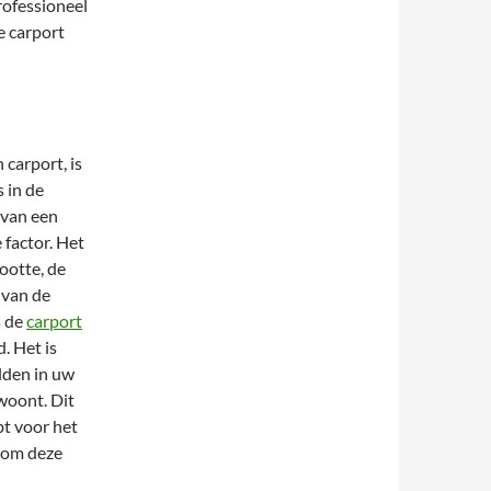
rofessioneel
e carport
carport, is
s in de
 van een
 factor. Het
rootte, de
l van de
s de
carport
d. Het is
lden in uw
woont. Dit
bt voor het
 om deze