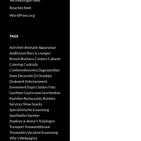
Vermeldingen feed
Reacties feed
WordPress.org
TAGS
Activiteit
Animatie
Apparatuur
Auditorium
Bars & Lounges
Brunch
Business Centers
Cabaret
Catering
Cocktails
Conferentiecentra
Dagvoorzitter
Dans
Decoratie
DJ
Drankjes
Drukwerk
Entertainment
Evenement
Expo Centers
Foto
Gastheer
Gastvrouw
Geschenken
Kastelen
Restaurants
Ruimtes
Services
Show
Snacks
Specialistische kraamzorg
Sporthallen
Spreker
Stadions & Arena's
Trainingen
Transport
Trouwambtenaar
Trouwzalen
Vacature kraamzorg
Villa's
Webpagina