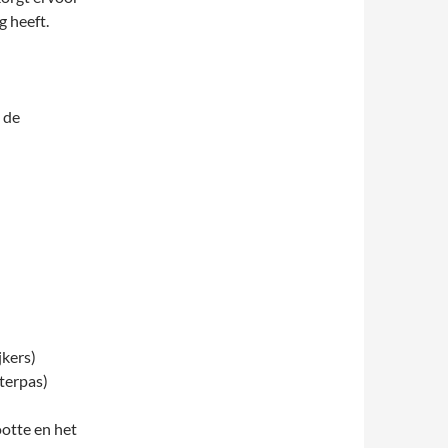
 heeft.
 de
jkers)
terpas)
ootte en het