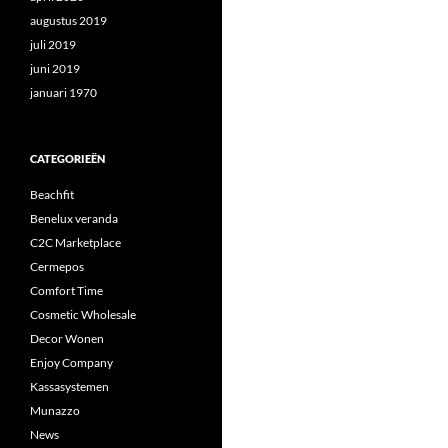
augustus 2019
juli 2019
juni 2019
januari 1970
CATEGORIEËN
Beachfit
Benelux veranda
C2C Marketplace
Cermepos
Comfort Time
Cosmetic Wholesale
Decor Wonen
Enjoy Company
Kassasystemen
Munazzo
News