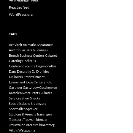
Vermeldingen feed
Reacties feed
WordPress.org
TAGS
Activiteit
Animatie
Apparatuur
Auditorium
Bars & Lounges
Brunch
Business Centers
Cabaret
Catering
Cocktails
Conferentiecentra
Dagvoorzitter
Dans
Decoratie
DJ
Drankjes
Drukwerk
Entertainment
Evenement
Expo Centers
Foto
Gastheer
Gastvrouw
Geschenken
Kastelen
Restaurants
Ruimtes
Services
Show
Snacks
Specialistische kraamzorg
Sporthallen
Spreker
Stadions & Arena's
Trainingen
Transport
Trouwambtenaar
Trouwzalen
Vacature kraamzorg
Villa's
Webpagina