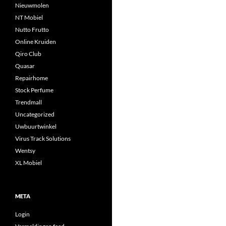
Nieuwmolen
NT Mobiel
Nutto Frutto
Online Kruiden
Qiro Club
Quasar
Repairhome
Stock Perfume
Trendmall
Uncategorized
Uwbuurtwinkel
Virus Track Solutions
Wentsy
XL Mobiel
META
Login