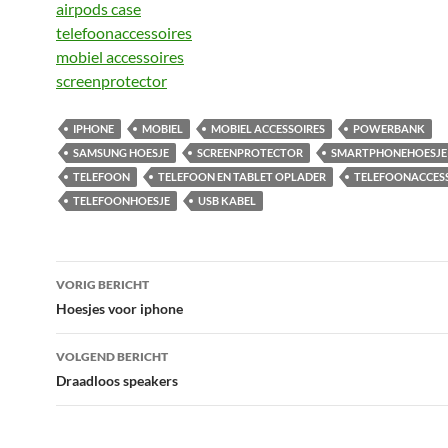
airpods case
telefoonaccessoires
mobiel accessoires
screenprotector
IPHONE
MOBIEL
MOBIEL ACCESSOIRES
POWERBANK
SAMSUNG HOESJE
SCREENPROTECTOR
SMARTPHONEHOESJE
TELEFOON
TELEFOON EN TABLET OPLADER
TELEFOONACCES
TELEFOONHOESJE
USB KABEL
Bericht
VORIG BERICHT
navigatie
Hoesjes voor iphone
VOLGEND BERICHT
Draadloos speakers