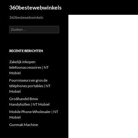
Zoeken
360bestewebwinkels
Ga
360bestewebwinkels
naar
Zoeken
de
naar:
inhoud
RECENTE BERICHTEN
Zakelijk inkopen
telefoonaccessoires | NT
Mobiel
Fournisseurs en gros de
téléphones portables | NT
Mobiel
Großhandel Bmw
Handyhüllen | NT Mobiel
Mobile Phone Wholesaler | NT
Mobiel
Gunmak Machine