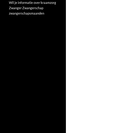
Wil je informatie over kraamzorg
Zwanger
Zwangerschap
zwangerschapsmaanden