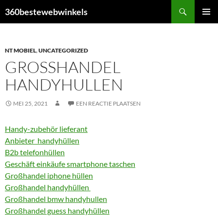
Ga
Zoeken
360bestewebwinkels
naar
PRIMAI
de
MENU
inhoud
NT MOBIEL
,
UNCATEGORIZED
GROSSHANDEL H
ANDYHULLEN
MEI 25, 2021
EEN REACTIE PLAATSEN
Handy-zubehör lieferant
Anbieter handyhüllen
B2b telefonhüllen
Geschäft einkäufe smartphone taschen
Großhandel iphone hüllen
Großhandel handyhüllen
Großhandel bmw handyhullen
Großhandel guess handyhüllen