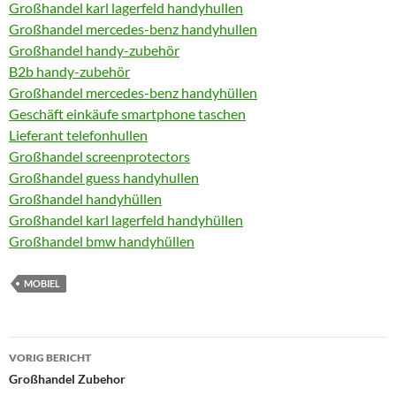
Großhandel karl lagerfeld handyhullen
Großhandel mercedes-benz handyhullen
Großhandel handy-zubehör
B2b handy-zubehör
Großhandel mercedes-benz handyhüllen
Geschäft einkäufe smartphone taschen
Lieferant telefonhullen
Großhandel screenprotectors
Großhandel guess handyhullen
Großhandel handyhüllen
Großhandel karl lagerfeld handyhüllen
Großhandel bmw handyhüllen
MOBIEL
Bericht
VORIG BERICHT
navigatie
Großhandel Zubehor