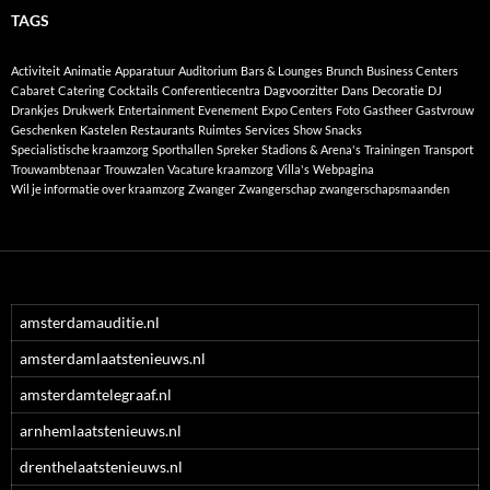
TAGS
Activiteit
Animatie
Apparatuur
Auditorium
Bars & Lounges
Brunch
Business Centers
Cabaret
Catering
Cocktails
Conferentiecentra
Dagvoorzitter
Dans
Decoratie
DJ
Drankjes
Drukwerk
Entertainment
Evenement
Expo Centers
Foto
Gastheer
Gastvrouw
Geschenken
Kastelen
Restaurants
Ruimtes
Services
Show
Snacks
Specialistische kraamzorg
Sporthallen
Spreker
Stadions & Arena's
Trainingen
Transport
Trouwambtenaar
Trouwzalen
Vacature kraamzorg
Villa's
Webpagina
Wil je informatie over kraamzorg
Zwanger
Zwangerschap
zwangerschapsmaanden
amsterdamauditie.nl
amsterdamlaatstenieuws.nl
amsterdamtelegraaf.nl
arnhemlaatstenieuws.nl
drenthelaatstenieuws.nl