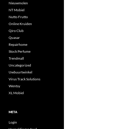
Nieuwmolen
NT Mobiel
Nutto Frutto
Online Kruiden
Qiro Club
Quasar
Repairhome
Stock Perfume
Trendmall
Uncategorized
Uwbuurtwinkel
Virus Track Solutions
Wentsy
XL Mobiel
META
Login