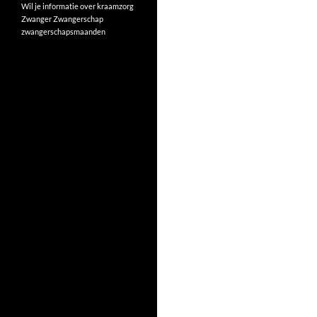
Wil je informatie over kraamzorg
Zwanger
Zwangerschap
zwangerschapsmaanden