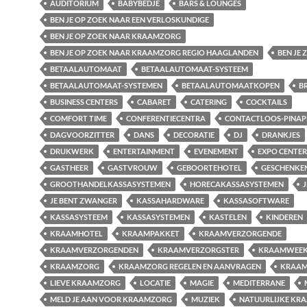
AUDITORIUM
BABYBEDJE
BARS & LOUNGES
BEN JE OP ZOEK NAAR EEN VERLOSKUNDIGE
BEN JE OP ZOEK NAAR KRAAMZORG
BEN JE OP ZOEK NAAR KRAAMZORG REGIO HAAGLANDEN
BEN JE
BETAALAUTOMAAT
BETAALAUTOMAAT-SYSTEEM
BETAALAUTOMAAT-SYSTEMEN
BETAALAUTOMAATKOPEN
B
BUSINESS CENTERS
CABARET
CATERING
COCKTAILS
COMFORT TIME
CONFERENTIECENTRA
CONTACTLOOS-PINAP
DAGVOORZITTER
DANS
DECORATIE
DJ
DRANKJES
DRUKWERK
ENTERTAINMENT
EVENEMENT
EXPO CENTER
GASTHEER
GASTVROUW
GEBOORTEHOTEL
GESCHENKE
GROOTHANDELKASSASYSTEMEN
HORECAKASSASYSTEMEN
J
JE BENT ZWANGER
KASSAHARDWARE
KASSASOFTWARE
KASSASYSTEEM
KASSASYSTEMEN
KASTELEN
KINDEREN
KRAAMHOTEL
KRAAMPAKKET
KRAAMVERZORGENDE
KRAAMVERZORGENDEN
KRAAMVERZORGSTER
KRAAMWEE
KRAAMZORG
KRAAMZORG REGELEN EN AANVRAGEN
KRAAM
LIEVE KRAAMZORG
LOCATIE
MAGIE
MEDITERRANE
MELD JE AAN VOOR KRAAMZORG
MUZIEK
NATUURLIJKE KR