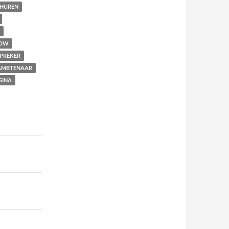
THUREN
OW
PREKER
MBTENAAR
GINA