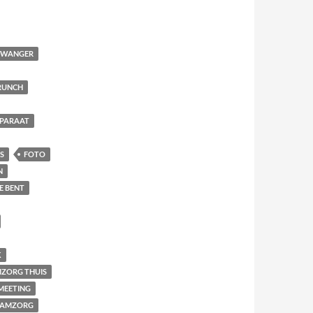
 ZWANGER
RUNCH
PARAAT
S
FOTO
N
E BENT
K
ZORG THUIS
MEETING
AAMZORG