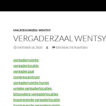
UNCATEGORIZED
,
WENTSY
VERGADERZAAL WENTS
OKTOBER 18, 2020
EEN REACTIE PLAATSEN
vergaderruimte
vergaderlocatie
vergaderzaal
congrescentrum
vergaderruimte huren
unieke vergaderlocaties
bijzondere vergaderlocaties
inspirerende vergaderlocatie
inspirerende vergaderruimte