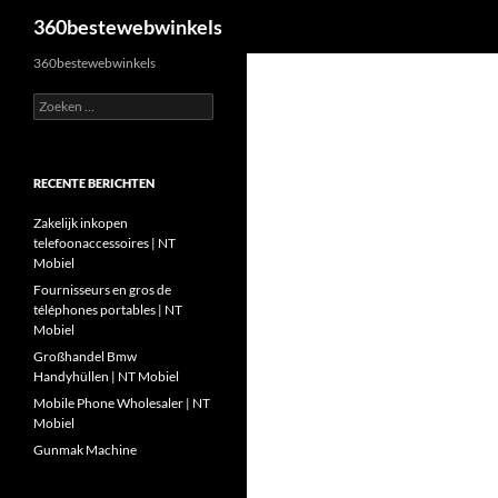
Zoeken
360bestewebwinkels
Ga
360bestewebwinkels
naar
Zoeken
de
naar:
inhoud
RECENTE BERICHTEN
Zakelijk inkopen
telefoonaccessoires | NT
Mobiel
Fournisseurs en gros de
téléphones portables | NT
Mobiel
Großhandel Bmw
Handyhüllen | NT Mobiel
Mobile Phone Wholesaler | NT
Mobiel
Gunmak Machine