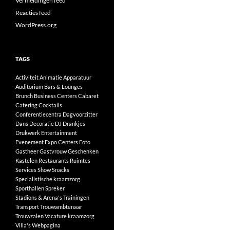
Vermeldingen feed
Reacties feed
WordPress.org
TAGS
Activiteit
Animatie
Apparatuur
Auditorium
Bars & Lounges
Brunch
Business Centers
Cabaret
Catering
Cocktails
Conferentiecentra
Dagvoorzitter
Dans
Decoratie
DJ
Drankjes
Drukwerk
Entertainment
Evenement
Expo Centers
Foto
Gastheer
Gastvrouw
Geschenken
Kastelen
Restaurants
Ruimtes
Services
Show
Snacks
Specialistische kraamzorg
Sporthallen
Spreker
Stadions & Arena's
Trainingen
Transport
Trouwambtenaar
Trouwzalen
Vacature kraamzorg
Villa's
Webpagina