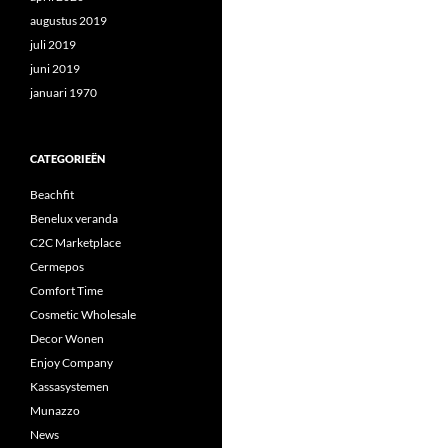
augustus 2019
juli 2019
juni 2019
januari 1970
CATEGORIEËN
Beachfit
Benelux veranda
C2C Marketplace
Cermepos
Comfort Time
Cosmetic Wholesale
Decor Wonen
Enjoy Company
Kassasystemen
Munazzo
News