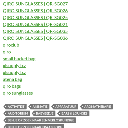
QIRO SUNGLASSES | QR-SG027
QIRO SUNGLASSES | QR-SG026
QIRO SUNGLASSES | QR-SG025
QIRO SUNGLASSES | QR-SG021
QIRO SUNGLASSES | QR-SG035
QIRO SUNGLASSES | QR-SG036
qiroclub
qiro
small bucket bag
xlsupply b.v
xlsupply b.v.
atena bag
qiro bags
qiro sunglasses
ACTIVITEIT
ANIMATIE
APPARATUUR
AROMATHERAPIE
AUDITORIUM
BABYBEDJE
BARS & LOUNGES
BEN JE OP ZOEK NAAR EEN VERLOSKUNDIGE
BEN JE OP ZOEK NAAR KRAAMZORG