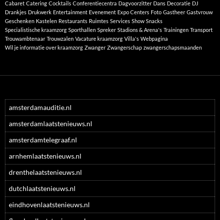
Cabaret
Catering
Cocktails
Conferentiecentra
Dagvoorzitter
Dans
Decoratie
DJ
Drankjes
Drukwerk
Entertainment
Evenement
Expo Centers
Foto
Gastheer
Gastvrouw
Geschenken
Kastelen
Restaurants
Ruimtes
Services
Show
Snacks
Specialistische kraamzorg
Sporthallen
Spreker
Stadions & Arena's
Trainingen
Transport
Trouwambtenaar
Trouwzalen
Vacature kraamzorg
Villa's
Webpagina
Wil je informatie over kraamzorg
Zwanger
Zwangerschap
zwangerschapsmaanden
amsterdamauditie.nl
amsterdamlaatstenieuws.nl
amsterdamtelegraaf.nl
arnhemlaatstenieuws.nl
drenthelaatstenieuws.nl
dutchlaatstenieuws.nl
eindhovenlaatstenieuws.nl