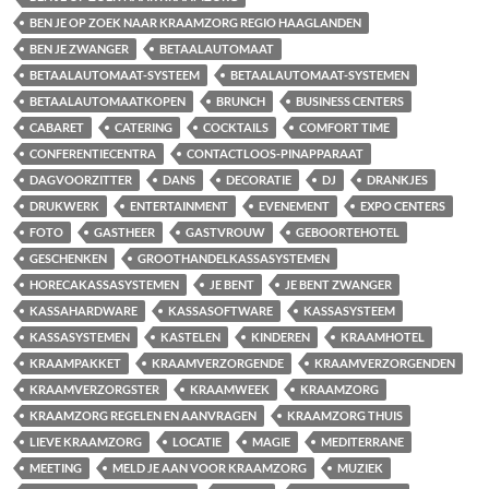
BEN JE OP ZOEK NAAR KRAAMZORG REGIO HAAGLANDEN
BEN JE ZWANGER
BETAALAUTOMAAT
BETAALAUTOMAAT-SYSTEEM
BETAALAUTOMAAT-SYSTEMEN
BETAALAUTOMAATKOPEN
BRUNCH
BUSINESS CENTERS
CABARET
CATERING
COCKTAILS
COMFORT TIME
CONFERENTIECENTRA
CONTACTLOOS-PINAPPARAAT
DAGVOORZITTER
DANS
DECORATIE
DJ
DRANKJES
DRUKWERK
ENTERTAINMENT
EVENEMENT
EXPO CENTERS
FOTO
GASTHEER
GASTVROUW
GEBOORTEHOTEL
GESCHENKEN
GROOTHANDELKASSASYSTEMEN
HORECAKASSASYSTEMEN
JE BENT
JE BENT ZWANGER
KASSAHARDWARE
KASSASOFTWARE
KASSASYSTEEM
KASSASYSTEMEN
KASTELEN
KINDEREN
KRAAMHOTEL
KRAAMPAKKET
KRAAMVERZORGENDE
KRAAMVERZORGENDEN
KRAAMVERZORGSTER
KRAAMWEEK
KRAAMZORG
KRAAMZORG REGELEN EN AANVRAGEN
KRAAMZORG THUIS
LIEVE KRAAMZORG
LOCATIE
MAGIE
MEDITERRANE
MEETING
MELD JE AAN VOOR KRAAMZORG
MUZIEK