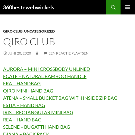
Ga
Zoeken
360bestewebwinkels
naar
PRIMAI
de
MENU
inhoud
QIRO CLUB
,
UNCATEGORIZED
QIRO CLUB
JUNI 20, 2020
EEN REACTIE PLAATSEN
AURORA – MINI CROSSBODY UNLINED
ECATE – NATURAL BAMBOO HANDLE
ERA – HANDBAG
QIRO MINI HAND BAG
ATENA – SMALL BUCKET BAG WITH INSIDE ZIP BAG
ESTIA – HAND BAG
IRIS – RECTANGULAR MINI BAG
REA – HAND BAG
SELENE – BUGATTI HAND BAG
DIANA – BACK PACK