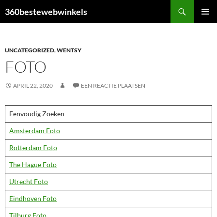
Ga
Zoeken
360bestewebwinkels
naar
PRIMAI
de
MENU
inhoud
UNCATEGORIZED
,
WENTSY
FOTO
APRIL 22, 2020
EEN REACTIE PLAATSEN
Eenvoudig Zoeken
Amsterdam Foto
Rotterdam Foto
The Hague Foto
Utrecht Foto
Eindhoven Foto
Tilburg Foto