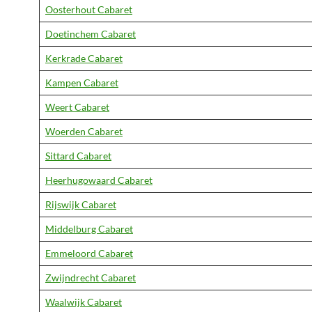
Oosterhout Cabaret
Doetinchem Cabaret
Kerkrade Cabaret
Kampen Cabaret
Weert Cabaret
Woerden Cabaret
Sittard Cabaret
Heerhugowaard Cabaret
Rijswijk Cabaret
Middelburg Cabaret
Emmeloord Cabaret
Zwijndrecht Cabaret
Waalwijk Cabaret