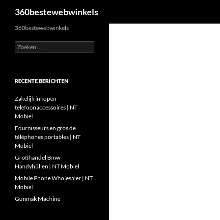
Zoeken
360bestewebwinkels
Ga
360bestewebwinkels
naar
Zoeken
de
naar:
inhoud
RECENTE BERICHTEN
Zakelijk inkopen
telefoonaccessoires | NT
Mobiel
Fournisseurs en gros de
téléphones portables | NT
Mobiel
Großhandel Bmw
Handyhüllen | NT Mobiel
Mobile Phone Wholesaler | NT
Mobiel
Gunmak Machine