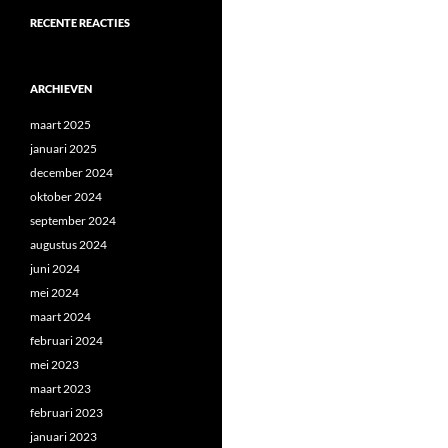
RECENTE REACTIES
ARCHIEVEN
maart 2025
januari 2025
december 2024
oktober 2024
september 2024
augustus 2024
juni 2024
mei 2024
maart 2024
februari 2024
mei 2023
maart 2023
februari 2023
januari 2023