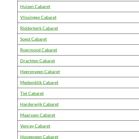
Huizen Cabaret
Vlissingen Cabaret
Ridderkerk Cabaret
Soest Cabaret
Roermond Cabaret
Drachten Cabaret
Heerenveen Cabaret
Medemblik Cabaret
Tiel Cabaret
Harderwijk Cabaret
Maarssen Cabaret
Venray Cabaret
Hoogeveen Cabaret