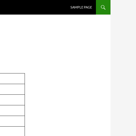
SAMPLE PAGE