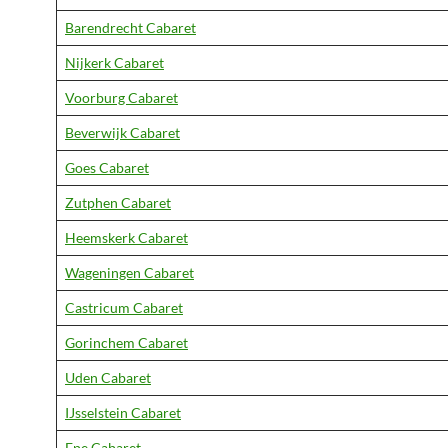
Barendrecht Cabaret
Nijkerk Cabaret
Voorburg Cabaret
Beverwijk Cabaret
Goes Cabaret
Zutphen Cabaret
Heemskerk Cabaret
Wageningen Cabaret
Castricum Cabaret
Gorinchem Cabaret
Uden Cabaret
IJsselstein Cabaret
Epe Cabaret