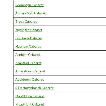
Groningen Cabaret
Almere Stad Cabaret
Breda Cabaret
Nijmegen Cabaret
Enschede Cabaret
Haarlem Cabaret
Arnhem Cabaret
Zaanstad Cabaret
Amersfoort Cabaret
Apeldoorn Cabaret
S-Hertogenbosch Cabaret
Hoofddorp Cabaret
Maastricht Cabaret