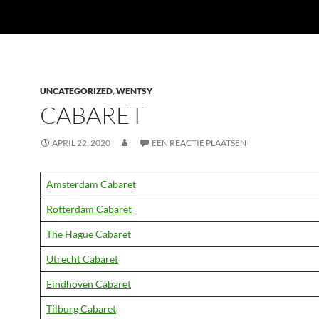
UNCATEGORIZED
,
WENTSY
CABARET
APRIL 22, 2020
EEN REACTIE PLAATSEN
Amsterdam Cabaret
Rotterdam Cabaret
The Hague Cabaret
Utrecht Cabaret
Eindhoven Cabaret
Tilburg Cabaret