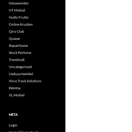
Nieuwmolen
NT Mobiel
Nutto Frutto
Online Kruiden
Qiro Club
Quasar
Repairhome
Stock Perfume
Trendmall
Uncategorized
Uwbuurtwinkel
Virus Track Solutions
Wentsy
XL Mobiel
META
Login