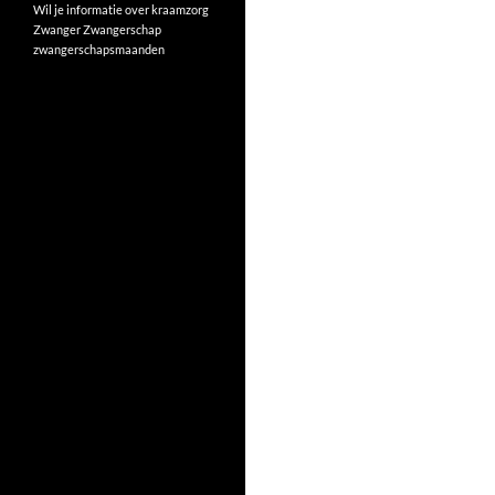
Wil je informatie over kraamzorg
Zwanger
Zwangerschap
zwangerschapsmaanden