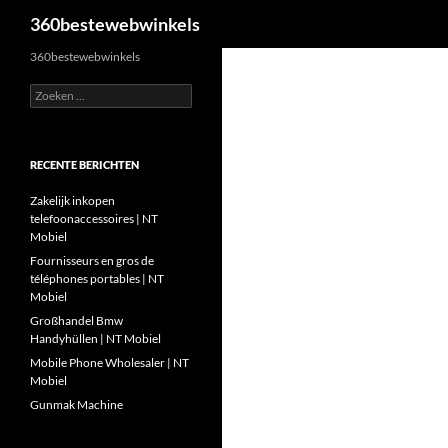
Zoeken
360bestewebwinkels
Ga
360bestewebwinkels
naar
Zoeken
de
naar:
inhoud
RECENTE BERICHTEN
Zakelijk inkopen
telefoonaccessoires | NT
Mobiel
Fournisseurs en gros de
téléphones portables | NT
Mobiel
Großhandel Bmw
Handyhüllen | NT Mobiel
Mobile Phone Wholesaler | NT
Mobiel
Gunmak Machine