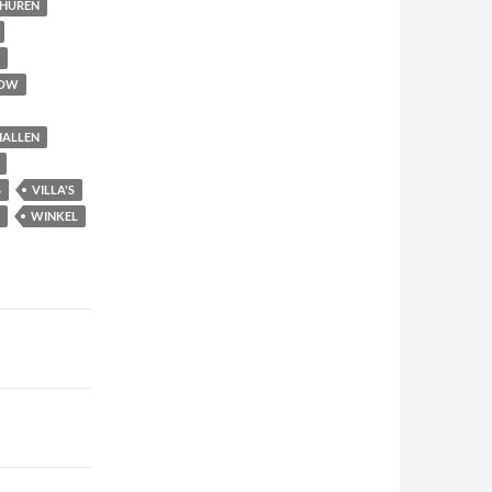
THUREN
OW
HALLEN
G
VILLA'S
WINKEL