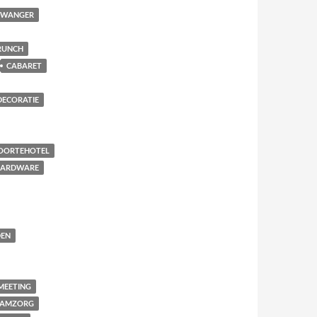
 ZWANGER
RUNCH
CABARET
DECORATIE
OORTEHOTEL
ARDWARE
EN
MEETING
AAMZORG