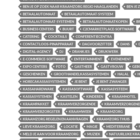
BEN JE OP ZOEK NAAR KRAAMZORG REGIO HAAGLANDEN
BEN JE
BETAALAUTOMAAT
BETAALAUTOMAAT-SYSTEEM
BETAALAUTOMAAT-SYSTEMEN
BETAALAUTOMAATKOPEN
B
BUSINESS CENTERS
BUURT
C2CMARKETPLACE-SOFTWARE
CATERING
COCKTAILS
CONFERENTIECENTRA
CONTACTLOOS-PINAPPARAAT
DAGVOORZITTER
DANS
DIGITAL-AGENCY
DJ
DRANKJES
DRUKWERK
E-COMMERCE-SOFTWARE
ENTERTAINMENT
EVENEMENT
EXPO CENTERS
FOTO
GASTHEER
GASTVROUW
GEB
GESCHENKEN
GROOTHANDELKASSASYSTEMEN
HALAL
H
HORECAKASSASYSTEMEN
JE BENT
JE BENT ZWANGER
KASSAHARDWARE
KASSASOFTWARE
KASSASYSTEEM
KASSASYSTEMEN
KASTELEN
KINDEREN
KRAAMHOTEL
KRAAMPAKKET
KRAAMVERZORGENDE
KRAAMVERZORGEND
KRAAMVERZORGSTER
KRAAMWEEK
KRAAMZORG
KRAAMZORG REGELEN EN AANVRAGEN
KRAAMZORG THUIS
LIEVE KRAAMZORG
LOCATIE
MAGIE
MEDITERRANE
MELD JE AAN VOOR KRAAMZORG
MUZIEK
NATUURLIJKE KR