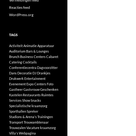
Vermeldingen feed
Reacties feed
WordPress.org
TAGS
Activiteit
Animatie
Apparatuur
Auditorium
Bars & Lounges
Brunch
Business Centers
Cabaret
Catering
Cocktails
Conferentiecentra
Dagvoorzitter
Dans
Decoratie
DJ
Drankjes
Drukwerk
Entertainment
Evenement
Expo Centers
Foto
Gastheer
Gastvrouw
Geschenken
Kastelen
Restaurants
Ruimtes
Services
Show
Snacks
Specialistische kraamzorg
Sporthallen
Spreker
Stadions & Arena's
Trainingen
Transport
Trouwambtenaar
Trouwzalen
Vacature kraamzorg
Villa's
Webpagina