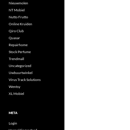
Nieuwmolen
NT Mobiel
Nutto Frutto
Online Kruiden
Qiro Club
Quasar
Repairhome
Stock Perfume
Trendmall
Uncategorized
Uwbuurtwinkel
Virus Track Solutions
Wentsy
XL Mobiel
META
Login