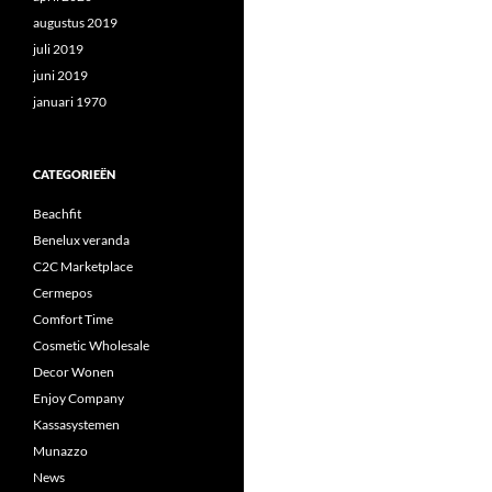
augustus 2019
juli 2019
juni 2019
januari 1970
CATEGORIEËN
Beachfit
Benelux veranda
C2C Marketplace
Cermepos
Comfort Time
Cosmetic Wholesale
Decor Wonen
Enjoy Company
Kassasystemen
Munazzo
News